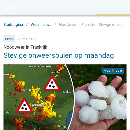
Startpagina
/
Weernieuws
/
Noodweer in Frankrijk - Stevige onweers
08:55
20 mei 2025
Noodweer in Frankrijk
Stevige onweersbuien op maandag