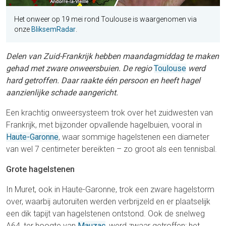
Het onweer op 19 mei rond Toulouse is waargenomen via
onze
BliksemRadar
.
Delen van Zuid-Frankrijk hebben maandagmiddag te maken
gehad met zware onweersbuien. De regio
Toulouse
werd
hard getroffen. Daar raakte één persoon en heeft hagel
aanzienlijke schade aangericht.
Een krachtig onweersysteem trok over het zuidwesten van
Frankrijk, met bijzonder opvallende hagelbuien, vooral in
Haute-Garonne
, waar sommige hagelstenen een diameter
van wel 7 centimeter bereikten – zo groot als een tennisbal.
Grote hagelstenen
In Muret, ook in Haute-Garonne, trok een zware hagelstorm
over, waarbij autoruiten werden verbrijzeld en er plaatselijk
een dik tapijt van hagelstenen ontstond. Ook de snelweg
A64, ter hoogte van
Mauzac
, werd zwaar getroffen: het