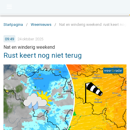
Startpagina
/
Weernieuws
/
Nat en winderig weekend: rust keert nog ni
09:49
24 oktober 2025
Nat en winderig weekend
Rust keert nog niet terug