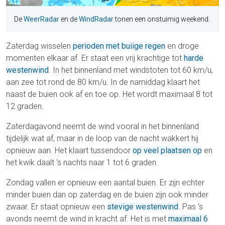
De
WeerRadar
en de
WindRadar
tonen een onstuimig weekend.
Zaterdag wisselen
perioden met buiige regen
en droge
momenten elkaar af. Er staat een vrij krachtige tot
harde
westenwind
. In het binnenland met windstoten tot 60 km/u,
aan zee tot rond de 80 km/u. In de namiddag klaart het
naast de buien ook af en toe op. Het wordt maximaal 8 tot
12 graden.
Zaterdagavond neemt de wind vooral in het binnenland
tijdelijk wat af, maar in de loop van de nacht wakkert hij
opnieuw aan. Het klaart tussendoor
op veel plaatsen op
en
het kwik daalt 's nachts naar 1 tot 6 graden.
Zondag vallen er opnieuw een aantal buien. Er zijn echter
minder buien dan op zaterdag en de buien zijn ook minder
zwaar. Er staat opnieuw een
stevige westenwind
. Pas 's
avonds neemt de wind in kracht af. Het is met
maximaal 6