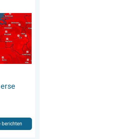
us 2026
mte. Weekendweer. . . donderdag 6 augustus 2026
merse
e berichten