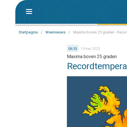
Startpagina
/
Weernieuws
/
Maxima boven 25 graden - Recor
06:53
19 mei 2025
Maxima boven 25 graden
Recordtemperat