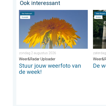
Ook interessant
Stuur jouw weerfoto van de week!. Weer&Radar Uplo
De weer
zondag 2 augustus 2026
zaterdag
Weer&Radar Uploader
Weer&R
Stuur jouw weerfoto van
De w
de week!