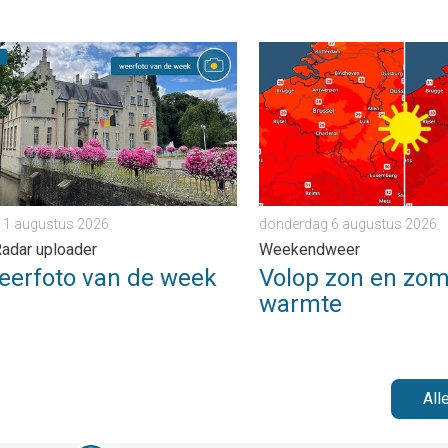
ader. . . zondag 2 augustus 2026
foto van de week. Weer&Radar uploader. . . zaterdag 1 august
Volop zon en zomerse war
 1 augustus 2026
donderdag 6 augustus 2026
adar uploader
Weekendweer
eerfoto van de week
Volop zon en zo
warmte
All