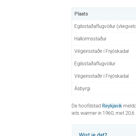
Plaats
Egilsstaðaflugvöllur (vliegveld
Hallormsstaður
Végeirsstaðir í Fnjóskadal
Egilsstaðaflugvöllur
Végeirsstaðir í Fnjóskadal
Ásbyrgi
De hoofdstad
Reykjavik
meldde
iets warmer in 1960, met 20,6
Wist je dat?