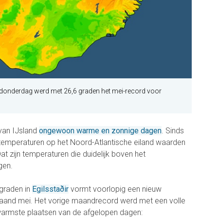
 donderdag werd met 26,6 graden het mei-record voor
van IJsland
ongewoon warme en zonnige dagen
. Sinds
emperaturen op het Noord-Atlantische eiland waarden
t zijn temperaturen die duidelijk boven het
gen.
graden in
Egilsstaðir
vormt voorlopig een nieuw
aand mei. Het vorige maandrecord werd met een volle
e warmste plaatsen van de afgelopen dagen: