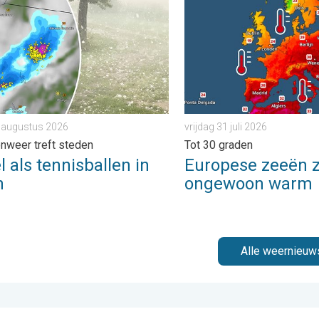
. . . zondag 2 augustus 2026
s tennisballen in Polen. Zwaar onweer treft steden. . . vrijdag 7
Europese zeeën zijn ongewo
7 augustus 2026
vrijdag 31 juli 2026
nweer treft steden
Tot 30 graden
 als tennisballen in
Europese zeeën z
n
ongewoon warm
Alle weernieuw