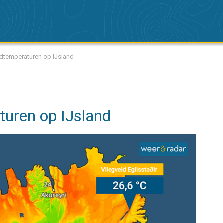
dtemperaturen op IJsland
uren op IJsland