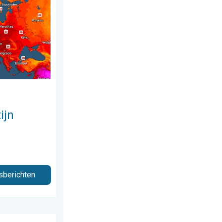
 augustus 2026
on warm. Tot 30 graden. . . vrijdag 31 juli 2026
ijn
sberichten