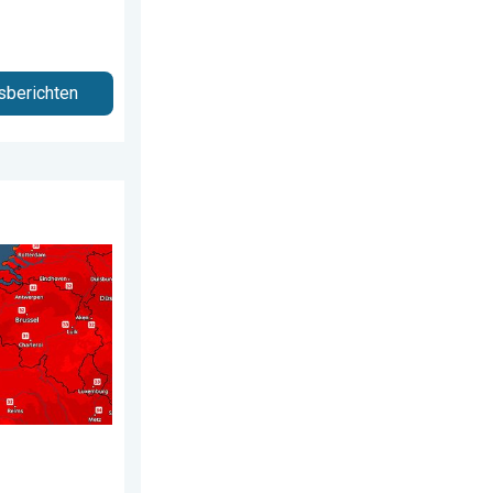
sberichten
s 2026
mte. Weekendweer. . . donderdag 6 augustus 2026