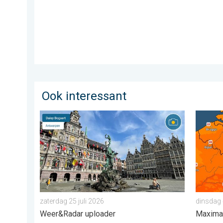
Ook interessant
Stuur jouw weerfoto van de week!. Weer&Radar upload
Koeler 
zaterdag 25 juli 2026
dinsdag
Weer&Radar uploader
Maxima