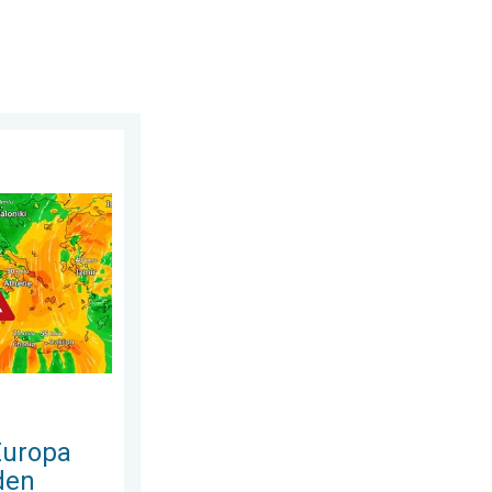
ustus 2026
den bosbranden. Hitte en veel wind. . . donderdag 30 juli 2026
Europa
den