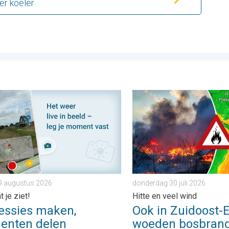
r koeler
opa. . . donderdag 6 augustus 2026
ies maken, momenten delen. Deel wat je ziet!. . . zondag 9 aug
Ook in Zuidoost-Europa woe
9 augustus 2026
donderdag 30 juli 2026
 je ziet!
Hitte en veel wind
essies maken,
Ook in Zuidoost-
nten delen
woeden bosbran