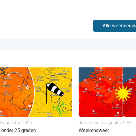
Alle weernieuw
er. . . zaterdag 25 juli 2026
weer op komst. Maxima onder 25 graden. . . dinsdag 4 augustu
Volop zon en zomerse war
 4 augustus 2026
donderdag 6 augustus 2026
 onder 25 graden
Weekendweer