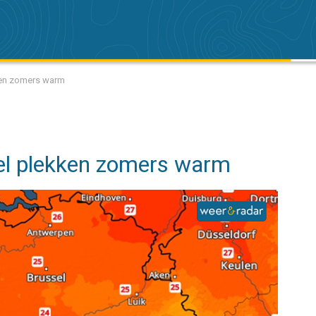
ken zomers warm
el plekken zomers warm