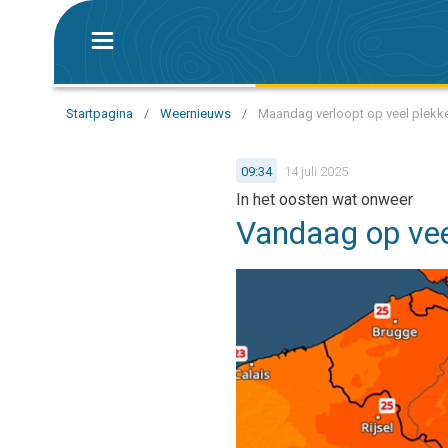
Startpagina
/
Weernieuws
/
Maandag verloopt op veel plek
09:34
14 juli 2025
In het oosten wat onweer
Vandaag op ve