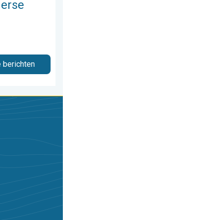
merse
e berichten