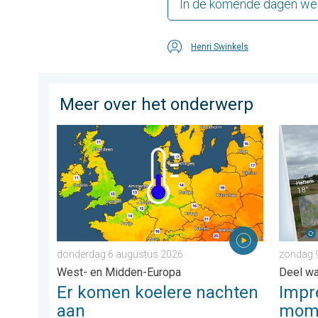
In de komende dagen wee
Henri Swinkels
Meer over het onderwerp
Er komen koelere nachten aan. West- en Midden-Eur
Impress
donderdag 6 augustus 2026
zondag 
West- en Midden-Europa
Deel wat
Er komen koelere nachten
Impr
aan
mome