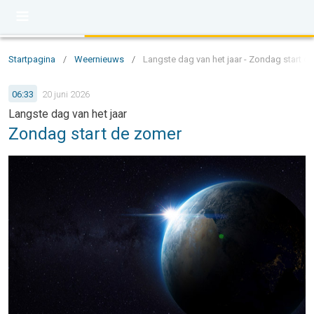
Startpagina
/
Weernieuws
/
Langste dag van het jaar - Zondag start d
06:33
20 juni 2026
Langste dag van het jaar
Zondag start de zomer