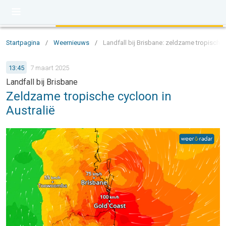
Startpagina
/
Weernieuws
/
Landfall bij Brisbane: zeldzame tropische 
13:45
7 maart 2025
Landfall bij Brisbane
Zeldzame tropische cycloon in
Australië