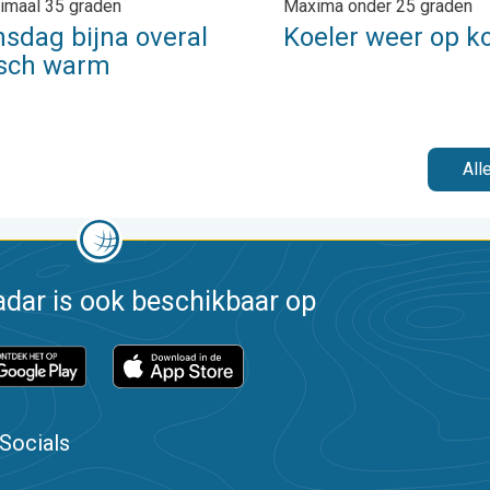
imaal 35 graden
Maxima onder 25 graden
sdag bijna overal
Koeler weer op k
isch warm
All
dar is ook beschikbaar op
Socials