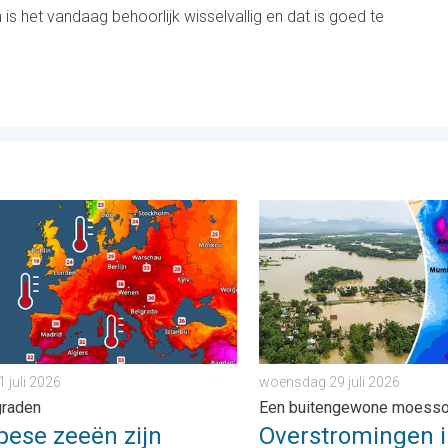
s het vandaag behoorlijk wisselvallig en dat is goed te
. . . zondag 2 augustus 2026
e zeeën zijn ongewoon warm. Tot 30 graden. . . vrijdag 31 juli 2
Overstromingen in delen v
1 juli 2026
woensdag 29 juli 2026
graden
Een buitengewone moess
pese zeeën zijn
Overstromingen i