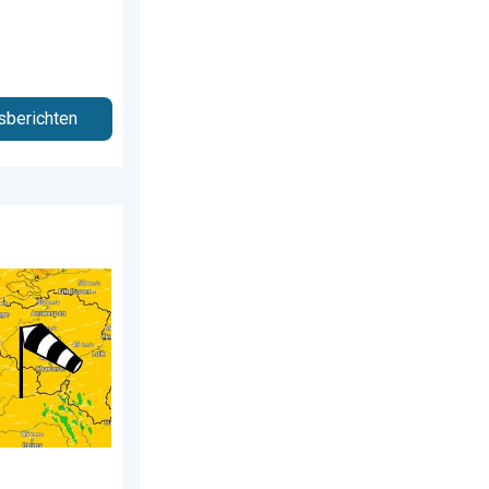
sberichten
ag 28 juli 2026
ima onder 25 graden. . . dinsdag 4 augustus 2026