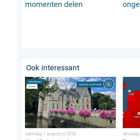
momenten delen
ong
Ook interessant
De weerfoto van de week. Weer&Radar uploader. . .
Woensda
zaterdag 1 augustus 2026
dinsdag 