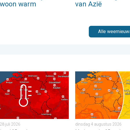
ewoon warm
van Azië
Alle weernieuw
 zaterdag 1 augustus 2026
g bijna overal tropisch warm. Tot maximaal 35 graden. . . dinsd
Koeler weer op komst. Max
28 juli 2026
dinsdag 4 augustus 2026