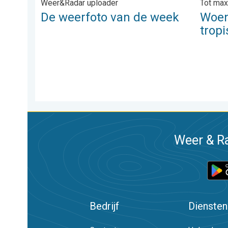
Weer&Radar uploader
Tot max
De weerfoto van de week
Woen
trop
Weer & Ra
Bedrijf
Diensten