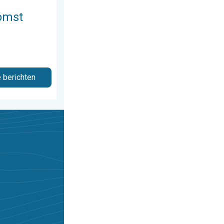
omst
e berichten