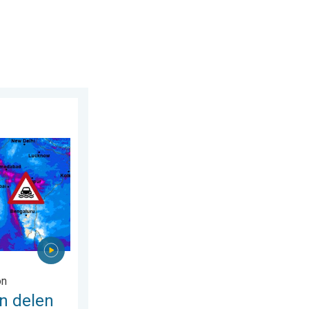
026
an Azië. Een buitengewone moesson. . . woensdag 29 juli 2026
on
n delen