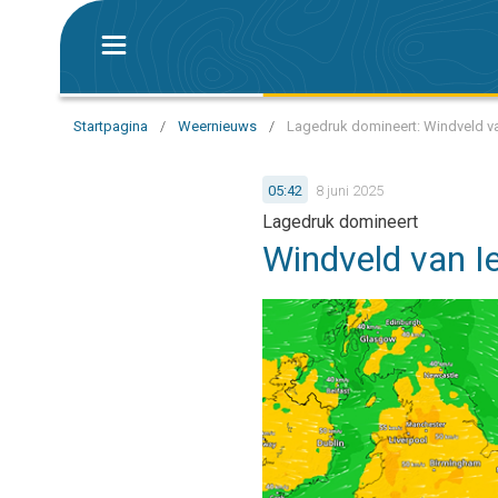
Startpagina
/
Weernieuws
/
Lagedruk domineert: Windveld van
05:42
8 juni 2025
Lagedruk domineert
Windveld van Ie