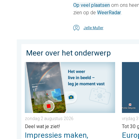
Op veel plaatsen
om ons heen i
zien op de
WeerRadar
.
Jelle Muller
Meer over het onderwerp
Impressies maken, momenten delen. Deel wat je ziet!
Europes
zondag 2 augustus 2026
vrijdag 3
Deel wat je ziet!
Tot 30 
Impressies maken,
Euro