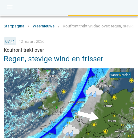
Startpagina
/
Weernieuws
/
Koufront trekt vrijdag over: regen, stevige 
07:41
12 maart 2026
Koufront trekt over
Regen, stevige wind en frisser