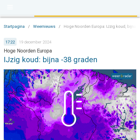
Startpagina
/
Weernieuws
/
Hoge Noorden Europa: IJzig koud, bijna -
17:22
19 december 2024
Hoge Noorden Europa
IJzig koud: bijna -38 graden