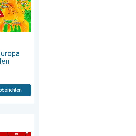
Europa
den
sberichten
s 2026
isch warm. Tot maximaal 35 graden. . . dinsdag 28 juli 2026