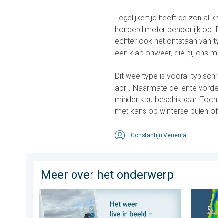
Tegelijkertijd heeft de zon al
honderd meter behoorlijk op.
echter ook het ontstaan van t
een klap onweer, die bij ons
Dit weertype is vooral typisch
april. Naarmate de lente vord
minder kou beschikbaar. Toch 
met kans op winterse buien of
Constantijn Venema
Meer over het onderwerp
Impressies maken, momenten delen. Deel wat je ziet!
Wintergr