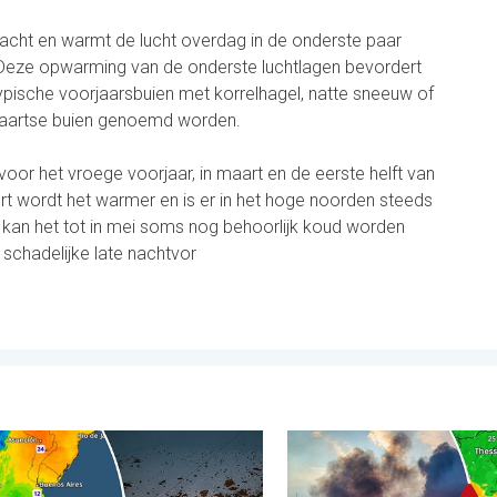
 kracht en warmt de lucht overdag in de onderste paar
 Deze opwarming van de onderste luchtlagen bevordert
ypische voorjaarsbuien met korrelhagel, natte sneeuw of
 maartse buien genoemd worden.
 voor het vroege voorjaar, in maart en de eerste helft van
ert wordt het warmer en is er in het hoge noorden steeds
kan het tot in mei soms nog behoorlijk koud worden
 schadelijke late nachtvor
. . . zondag 2 augustus 2026
oet uit het zuidelijk halfrond. Veel sneeuw in de Andes. . . dinsda
Ook in Zuidoost-Europa woe