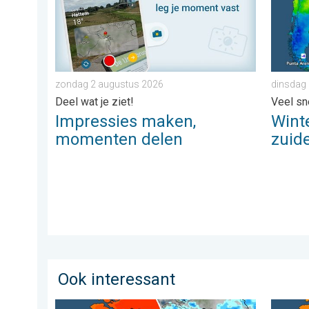
zondag 2 augustus 2026
dinsdag 
Deel wat je ziet!
Veel sn
Impressies maken,
Winte
momenten delen
zuide
Ook interessant
Zomerse zaterdag, buiige zondag. Weekendweer. . . v
Koeler 