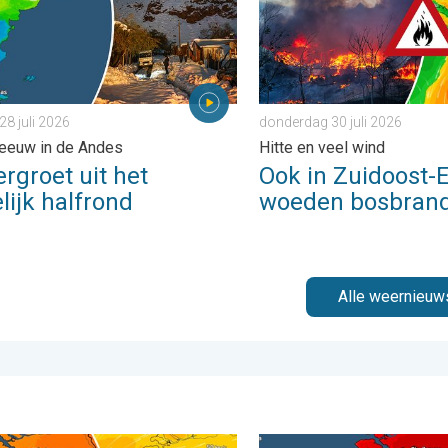
28 juli 2026
donderdag 30 juli 2026
eeuw in de Andes
Hitte en veel wind
rgroet uit het
Ook in Zuidoost-
lijk halfrond
woeden bosbran
Alle weernieuw
rijdag 24 juli 2026
weer op komst. Maxima onder 25 graden. . . dinsdag 4 augustu
Woensdag bijna overal trop