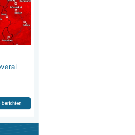
veral
e berichten