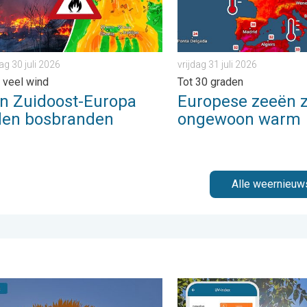
g 30 juli 2026
vrijdag 31 juli 2026
n veel wind
Tot 30 graden
in Zuidoost-Europa
Europese zeeën z
en bosbranden
ongewoon warm
Alle weernieuw
rijdag 24 juli 2026
ouw weerfoto van de week!. Weer&Radar Uploader. . . zondag 2
Zonkracht blijft hoog. Ond