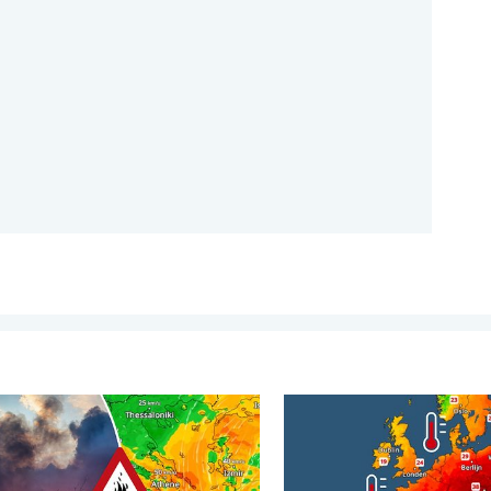
teden. . . vrijdag 7 augustus 2026
Zuidoost-Europa woeden bosbranden. Hitte en veel wind. . . dond
Europese zeeën zijn ongewo