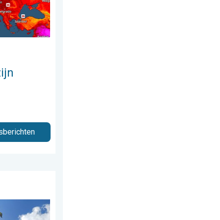
ijn
sberichten
 augustus 2026
anks aangename lucht. . . zaterdag 1 augustus 2026