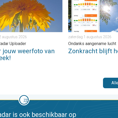
2 augustus 2026
zaterdag 1 augustus 2026
adar Uploader
Ondanks aangename lucht
r jouw weerfoto van
Zonkracht blijft 
eek!
All
dar is ook beschikbaar op