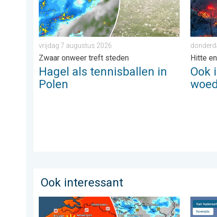
vrijdag 7 augustus 2026
donderda
Zwaar onweer treft steden
Hitte e
Hagel als tennisballen in
Ook 
Polen
woed
Ook interessant
Zomerse zaterdag, buiige zondag. Weekendweer. . . v
Stuur j