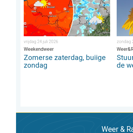
vrijdag 24 juli 2026
zondag 
Weekendweer
Weer&R
Zomerse zaterdag, buiige
Stuu
zondag
de w
Weer & Ra