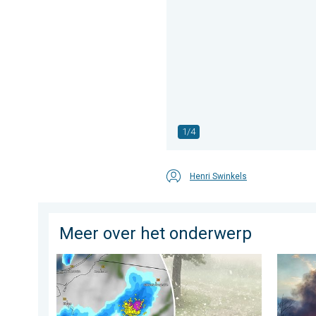
1/4
Henri Swinkels
Meer over het onderwerp
Hagel als tennisballen in Polen. Zwaar onweer treft s
Ook in 