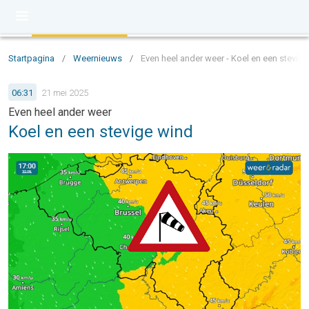
Startpagina
/
Weernieuws
/
Even heel ander weer - Koel en een stevig
06:31
21 mei 2025
Even heel ander weer
Koel en een stevige wind