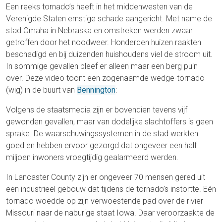
Een reeks tornado’s heeft in het middenwesten van de
Verenigde Staten ernstige schade aangericht. Met name de
stad Omaha in Nebraska en omstreken werden zwaar
getroffen door het noodweer. Honderden huizen raakten
beschadigd en bij duizenden huishoudens viel de stroom uit.
In sommige gevallen bleef er alleen maar een berg puin
over. Deze video toont een zogenaamde wedge-tornado
(wig) in de buurt van
Bennington
:
Volgens de staatsmedia zijn er bovendien tevens vijf
gewonden gevallen, maar van dodelijke slachtoffers is geen
sprake. De waarschuwingssystemen in de stad werkten
goed en hebben ervoor gezorgd dat ongeveer een half
miljoen inwoners vroegtijdig gealarmeerd werden.
In Lancaster County zijn er ongeveer 70 mensen gered uit
een industrieel gebouw dat tijdens de tornado’s instortte. Eén
tornado woedde op zijn verwoestende pad over de rivier
Missouri naar de naburige staat Iowa. Daar veroorzaakte de