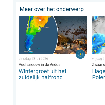
Meer over het onderwerp
Wintergroet uit het zuidelijk halfrond. Veel sneeuw in 
Hagel al
dinsdag 28 juli 2026
vrijdag 
Veel sneeuw in de Andes
Zwaar o
Wintergroet uit het
Hagel
zuidelijk halfrond
Pole