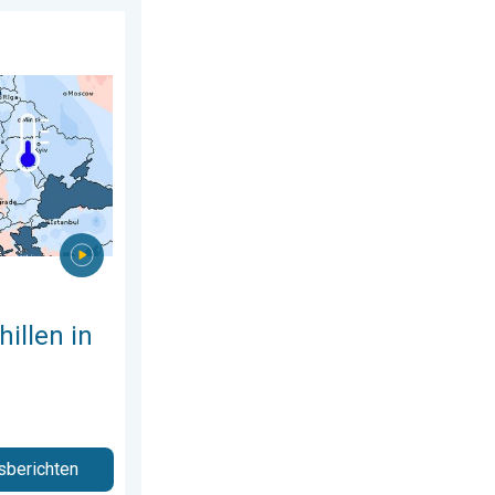
 augustus 2026
juli. Tweedeling Europa. . . maandag 3 augustus 2026
illen in
sberichten