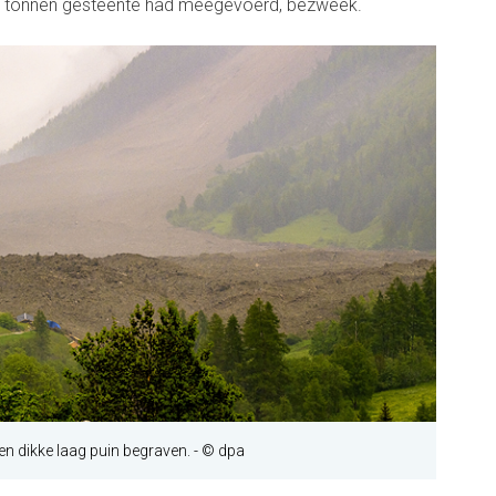
n tonnen gesteente had meegevoerd, bezweek.
een dikke laag puin begraven. - © dpa