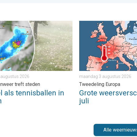
de Andes. . . dinsdag 28 juli 2026
s tennisballen in Polen. Zwaar onweer treft steden. . . vrijdag 7
Grote weersverschillen in 
7 augustus 2026
maandag 3 augustus 2026
nweer treft steden
Tweedeling Europa
 als tennisballen in
Grote weersversch
n
juli
Alle weernieuw