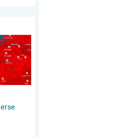
juli 2026
mte. Weekendweer. . . donderdag 6 augustus 2026
merse