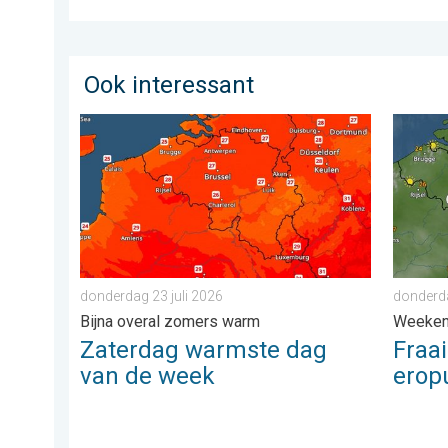
Ook interessant
Zaterdag warmste dag van de week. Bijna overal zom
Fraai z
donderdag 23 juli 2026
donderda
Bijna overal zomers warm
Weeke
Zaterdag warmste dag
Fraa
van de week
eropu