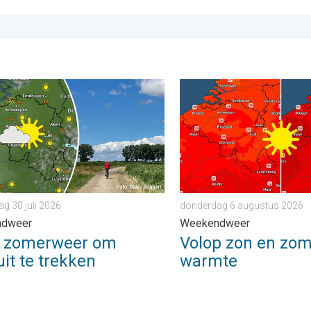
ers warm. . . donderdag 23 juli 2026
omerweer om eropuit te trekken. Weekendweer. . . donderdag 30 
Volop zon en zomerse war
g 30 juli 2026
donderdag 6 augustus 2026
ndweer
Weekendweer
i zomerweer om
Volop zon en zo
it te trekken
warmte