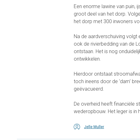
Een enorme lawine van puin, ij
groot deel van het dorp. Volg
het dorp met 300 inwoners vol
Na de aardverschuiving volgt e
ook de rivierbedding van de L
ontstaan. Het is nog onduidelij
ontwikkelen.
Hierdoor ontstaat stroomafwa
toch ineens door de 'dam' bree
geëvacueerd.
De overheid heeft financiël
wederopbouw. Het leger is in 
Jelle Muller