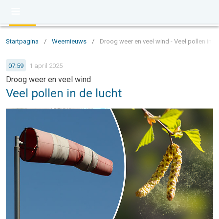
Startpagina
/
Weernieuws
/
Droog weer en veel wind - Veel pollen in de
07:59
1 april 2025
Droog weer en veel wind
Veel pollen in de lucht