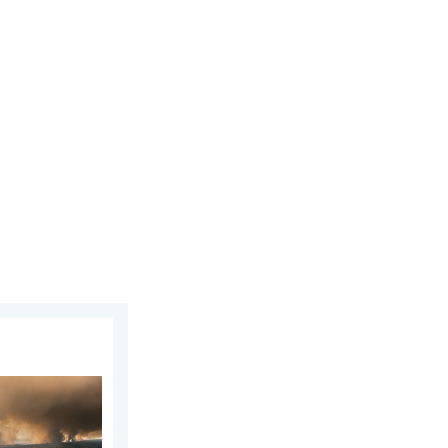
 augustus 2026
dwest-Europa. Grootschalige evacuaties. . . maandag 27 juli 202