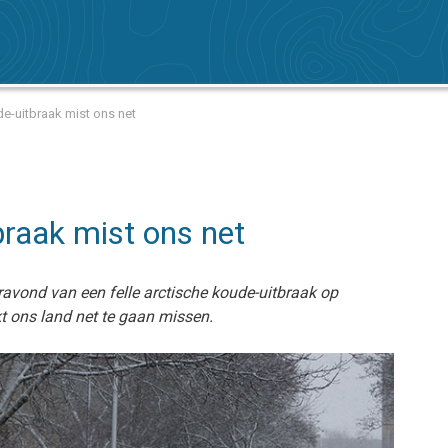
e-uitbraak mist ons net
braak mist ons net
avond van een felle arctische koude-uitbraak op
t ons land net te gaan missen.