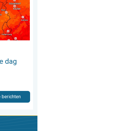
e dag
e berichten