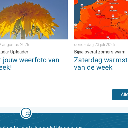
2 augustus 2026
donderdag 23 juli 2026
adar Uploader
Bijna overal zomers warm
r jouw weerfoto van
Zaterdag warmst
eek!
van de week
All