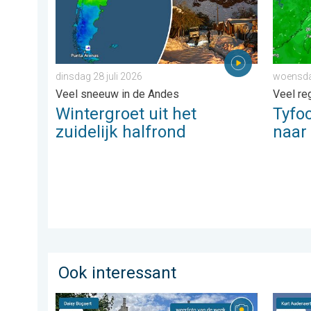
dinsdag 28 juli 2026
woensda
Veel sneeuw in de Andes
Veel re
Wintergroet uit het
Tyfo
zuidelijk halfrond
naar
Ook interessant
De weerfoto van de week. Weer&Radar uploader. . .
Stuur j