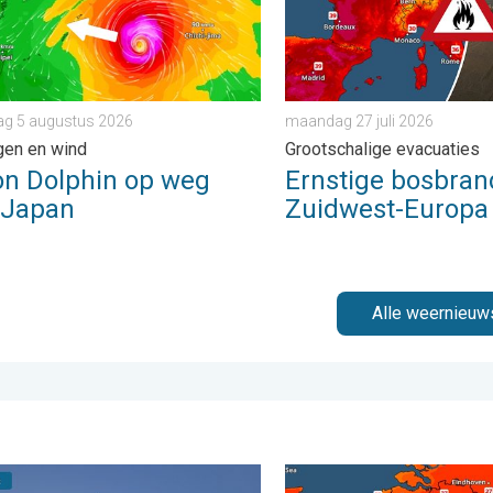
g 5 augustus 2026
maandag 27 juli 2026
gen en wind
Grootschalige evacuaties
on Dolphin op weg
Ernstige bosbran
 Japan
Zuidwest-Europa
Alle weernieuw
 zaterdag 1 augustus 2026
ouw weerfoto van de week!. Weer&Radar Uploader. . . zondag 2
Zaterdag warmste dag van 