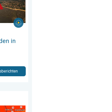
den in
sberichten
 augustus 2026
de week. Bijna overal zomers warm. . . donderdag 23 juli 2026