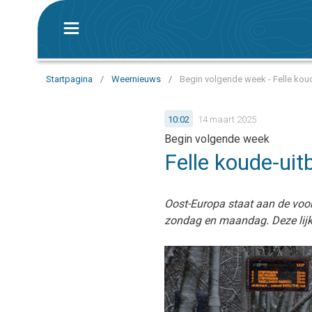
Startpagina
/
Weernieuws
/
Begin volgende week - Felle koud
10:02
14 maart 2025
Begin volgende week
Felle koude-uit
Oost-Europa staat aan de voor
zondag en maandag. Deze lijk