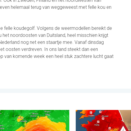
en. Ook in Zweden, Finland en het noordwesten van
r even helemaal terug van weggeweest met felle kou en
e felle koudegolf. Volgens de weermodellen bereikt de
 het noordoosten van Duitsland, heel misschien krijgt
Nederland nog net een staartje mee. Vanaf dinsdag
t oosten verdreven. In ons land steekt dan een
loop van komende week een heel stuk zachtere lucht gaat
de Andes. . . dinsdag 28 juli 2026
Dolphin op weg naar Japan. Veel regen en wind. . . woensdag 5
Ernstige bosbranden in Zui