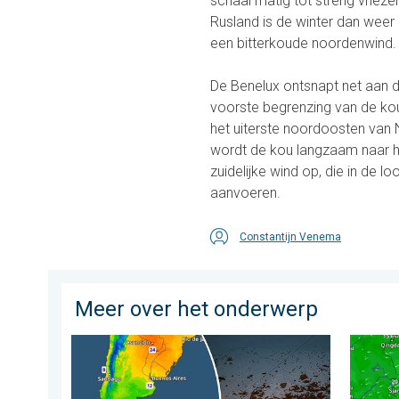
schaal matig tot streng vriez
Rusland is de winter dan wee
een bitterkoude noordenwind.
De Benelux ontsnapt net aan d
voorste begrenzing van de kou
het uiterste noordoosten van 
wordt de kou langzaam naar he
zuidelijke wind op, die in de 
aanvoeren.
Constantijn Venema
Meer over het onderwerp
Wintergroet uit het zuidelijk halfrond. Veel sneeuw in 
Tyfoon 