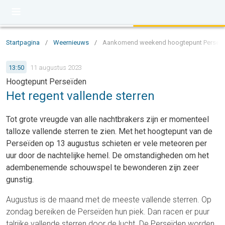
Startpagina
/
Weernieuws
/
Aankomend weekend hoogtepunt Perseïden m
13:50
11 augustus 2023
Hoogtepunt Perseïden
Het regent vallende sterren
Tot grote vreugde van alle nachtbrakers zijn er momenteel
talloze vallende sterren te zien. Met het hoogtepunt van de
Perseïden op 13 augustus schieten er vele meteoren per
uur door de nachtelijke hemel. De omstandigheden om het
adembenemende schouwspel te bewonderen zijn zeer
gunstig.
Augustus is de maand met de meeste vallende sterren. Op
zondag bereiken de Perseïden hun piek. Dan racen er puur
talrijke vallende sterren door de lucht. De Perseïden worden