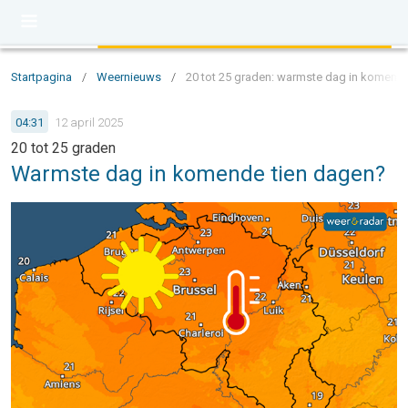
Startpagina
/
Weernieuws
/
20 tot 25 graden: warmste dag in komend
04:31
12 april 2025
20 tot 25 graden
Warmste dag in komende tien dagen?