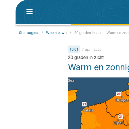
Startpagina
/
Weernieuws
/
20 graden in zicht - Warm en zo
10:01
7 april 2026
20 graden in zicht
Warm en zonni