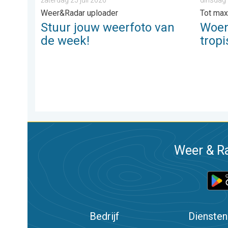
Weer&Radar uploader
Tot max
Stuur jouw weerfoto van
Woen
de week!
trop
Weer & Ra
Bedrijf
Diensten