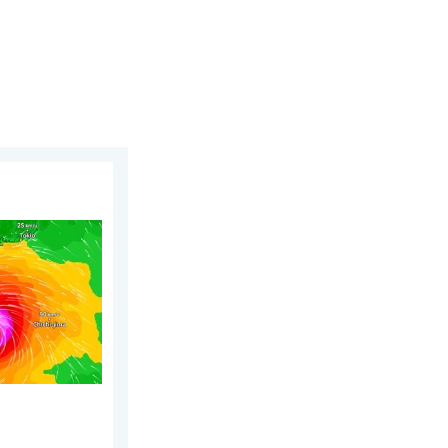
us 2026
r Japan. Veel regen en wind. . . woensdag 5 augustus 2026