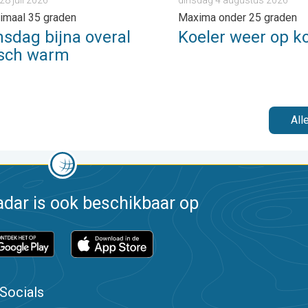
imaal 35 graden
Maxima onder 25 graden
sdag bijna overal
Koeler weer op k
isch warm
All
dar is ook beschikbaar op
Socials