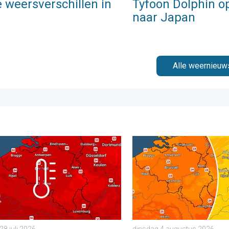
 weersverschillen in
Tyfoon Dolphin o
naar Japan
Alle weernieuw
er. . . zaterdag 25 juli 2026
g bijna overal tropisch warm. Tot maximaal 35 graden. . . dinsd
Koeler weer op komst. Max
28 juli 2026
dinsdag 4 augustus 2026