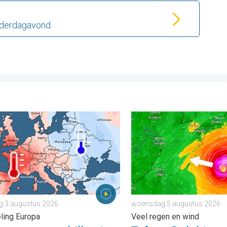
nderdagavond
veel wind. . . donderdag 30 juli 2026
eersverschillen in juli. Tweedeling Europa. . . maandag 3 august
Tyfoon Dolphin op weg naa
 3 augustus 2026
woensdag 5 augustus 2026
ling Europa
Veel regen en wind