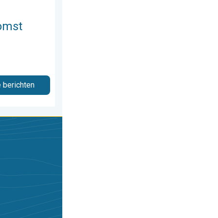
omst
e berichten