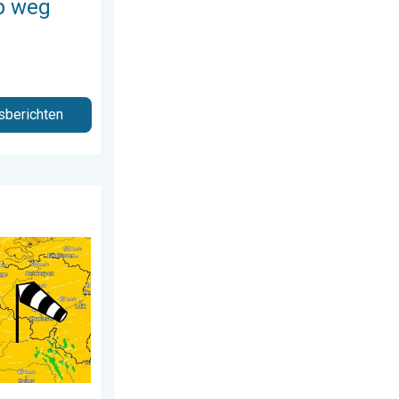
p weg
sberichten
ag 28 juli 2026
ima onder 25 graden. . . dinsdag 4 augustus 2026