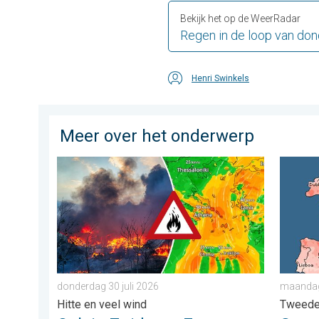
Bekijk het op de WeerRadar
Regen in de loop van do
Henri Swinkels
Meer over het onderwerp
Ook in Zuidoost-Europa woeden bosbranden. Hitte en 
Grote w
donderdag 30 juli 2026
maandag
Hitte en veel wind
Tweede