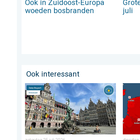
Ook in Zuidoost-Europa
Grote
woeden bosbranden
juli
Ook interessant
Stuur jouw weerfoto van de week!. Weer&Radar upload
Woensda
zaterdag 25 juli 2026
dinsdag 