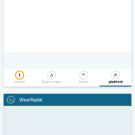
onweer
Zware regen
Storm
gladheid
WeerRadar