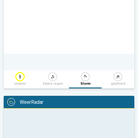
onweer
Zware regen
Storm
gladheid
WeerRadar