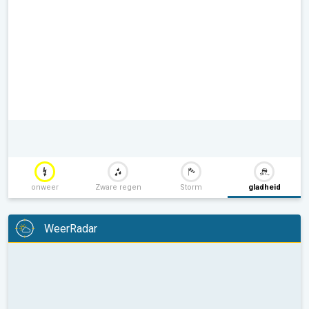
onweer
Zware regen
Storm
gladheid
WeerRadar