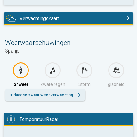
Verwachtingskaart
vandaag
Weerwaarschuwingen
Spanje
onweer
Zware regen
Storm
gladheid
3-daagse zwaar weer verwachting
TemperatuurRadar