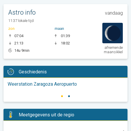
Astro info
vandaag
11:37 lokale tijd
zon
maan
07:04
01:39
21:13
18:02
afnemende
14u 9min
maansikkel
Geschiedenis
Weerstation Zaragoza Aeropuerto
Meetgegevens uit de regio
-