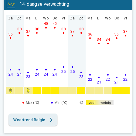
14-daagse verwachting
Za
Zo
Ma
Di
Wo
Do
Vr
Za
Zo
Ma
Di
Wo
Do
Vr
40
40
38
38
38
38
37
37
37
36
36
36
34
34
25
25
24
24
24
24
24
23
23
22
22
22
21
21
Max (°C)
Min (°C)
veel
weinig
Weertrend Belgie