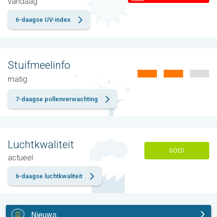
vandaag
6-daagse UV-index
Stuifmeelinfo
matig
7-daagse pollenverwachting
Luchtkwaliteit
GOED
actueel
6-daagse luchtkwaliteit
Nieuws