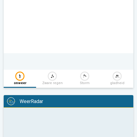
onweer
Zware regen
Storm
gladheid
WeerRadar