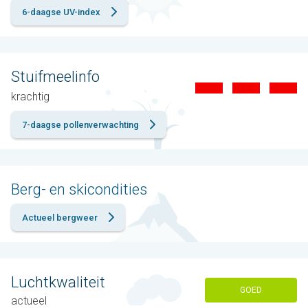
6-daagse UV-index
Stuifmeelinfo
krachtig
7-daagse pollenverwachting
Berg- en skicondities
Actueel bergweer
Luchtkwaliteit
GOED
actueel