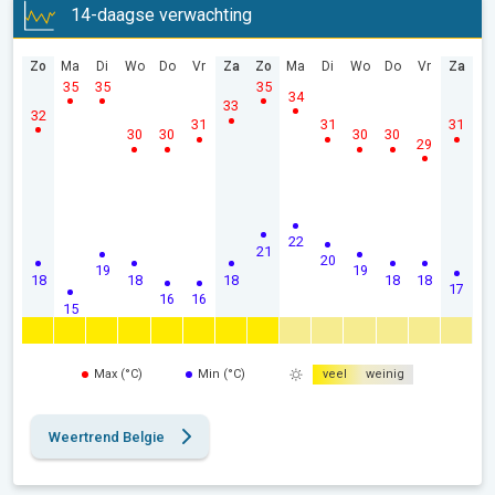
14-daagse verwachting
Zo
Ma
Di
Wo
Do
Vr
Za
Zo
Ma
Di
Wo
Do
Vr
Za
35
35
35
34
33
32
31
31
31
30
30
30
30
29
22
21
20
19
19
18
18
18
18
18
17
16
16
15
Max (°C)
Min (°C)
veel
weinig
Weertrend Belgie