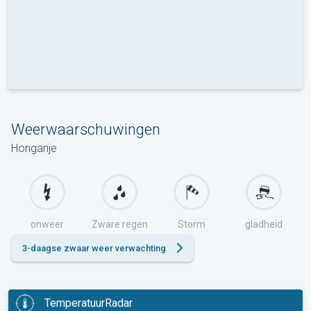
Weerwaarschuwingen
Hongarije
onweer
Zware regen
Storm
gladheid
3-daagse zwaar weer verwachting
TemperatuurRadar