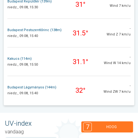
Budapest Repülőtér (139m)
31°
Wind 7 km/u
niedz., 09.08, 15:30
-
Budapest Pestszentlőrinc (138m)
31.5°
Wind Z 7 km/u
niedz., 09.08, 15:40
-
Kakucs (114m)
31.1°
Wind W 14 km/u
niedz., 09.08, 15:50
-
Budapest Lágymányos (144m)
32°
Wind ZW 7 km/u
niedz., 09.08, 15:40
UV-index
7
HOOG
vandaag