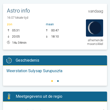
Astro info
vandaag
16:07 lokale tijd
zon
maan
05:31
00:47
20:05
18:10
afnemende
14u 34min
maansikkel
Geschiedenis
Weerstation Sulysap Surupuszta
Meetgegevens uit de regio
-