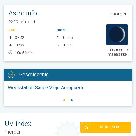
Astro info
morgen
22:39 lokale tijd
zon
maan
07:42
05:05
18:33
15:03
afnemende
10u 51min
maansikkel
Geschiedenis
Weerstation Sauce Viejo Aeropuerto
UV-index
5
MODERAAT
morgen