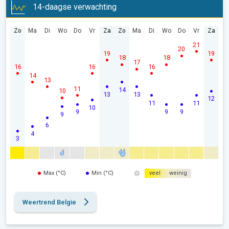
14-daagse verwachting
Zo
Ma
Di
Wo
Do
Vr
Za
Zo
Ma
Di
Wo
Do
Vr
Za
21
20
19
19
18
18
17
16
16
16
14
13
11
14
10
13
13
12
11
11
10
9
9
9
9
6
4
3
Max (°C)
Min (°C)
veel
weinig
Weertrend Belgie