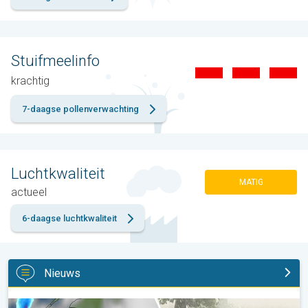
Stuifmeelinfo
krachtig
7-daagse pollenverwachting
Luchtkwaliteit
MATIG
actueel
6-daagse luchtkwaliteit
Nieuws
Hagel als tennisballen in Polen. Zwaar onweer treft steden. . .