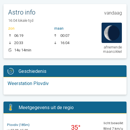
Astro info
vandaag
16:04 lokale tijd
zon
maan
06:19
00:07
20:33
16:04
afnemende
14u 14min
maansikkel
Geschiedenis
Weerstation Plovdiv
Meetgegevens uit de regio
licht bewolkt
Plovdiv (185m)
35°
Wind 7 km/u