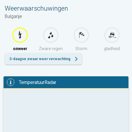
Weerwaarschuwingen
Bulgarije
onweer
Zware regen
Storm
gladheid
3-daagse zwaar weer verwachting
TemperatuurRadar