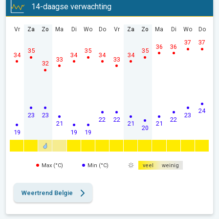
14-daagse verwachting
Vr
Za
Zo
Ma
Di
Wo
Do
Vr
Za
Zo
Ma
Di
Wo
Do
37
37
36
36
35
35
35
34
34
34
34
33
33
32
24
23
23
23
22
22
22
21
21
21
20
19
19
19
Max (°C)
Min (°C)
veel
weinig
Weertrend Belgie