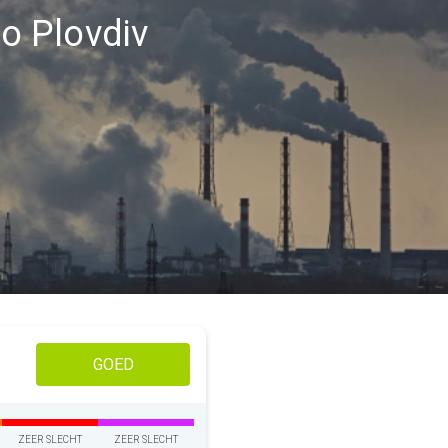
io Plovdiv
GOED
ZEER SLECHT
ZEER SLECHT