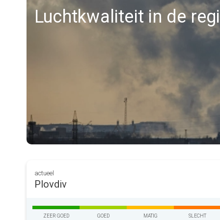
Luchtkwaliteit in de reg
actueel
Plovdiv
ZEER GOED
GOED
MATIG
SLECHT