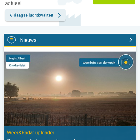
actueel
6-daagse luchtkwaliteit
Nieuws
De weerfoto van de week. Weer&Radar uploader. . .
Weer&Radar uploader