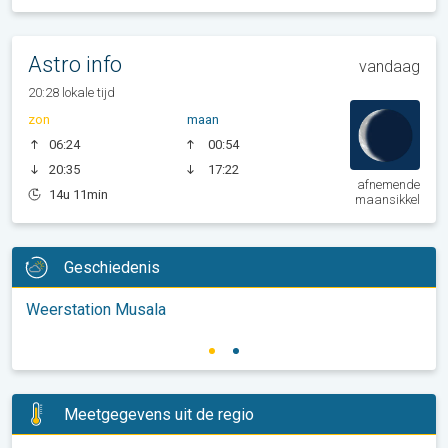
Astro info
vandaag
20:28 lokale tijd
zon
maan
06:24
00:54
20:35
17:22
afnemende
14u 11min
maansikkel
Geschiedenis
Weerstation Musala
Meetgegevens uit de regio