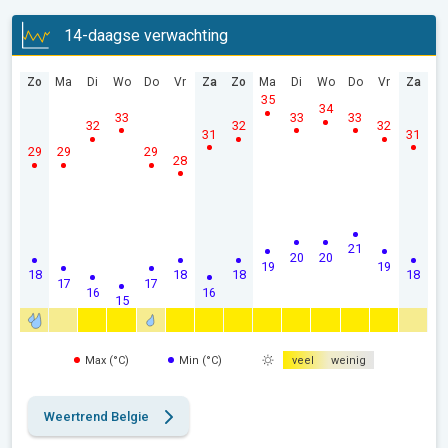
14-daagse verwachting
Zo
Ma
Di
Wo
Do
Vr
Za
Zo
Ma
Di
Wo
Do
Vr
Za
35
34
33
33
33
32
32
32
31
31
29
29
29
28
21
20
20
19
19
18
18
18
18
17
17
16
16
15
Max (°C)
Min (°C)
veel
weinig
Weertrend Belgie