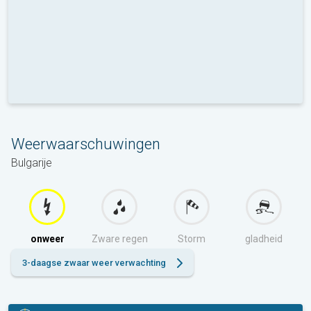
Weerwaarschuwingen
Bulgarije
onweer
Zware regen
Storm
gladheid
3-daagse zwaar weer verwachting