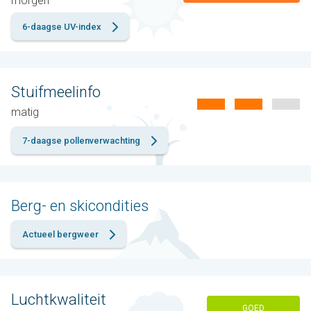
morgen
6-daagse UV-index
Stuifmeelinfo
matig
7-daagse pollenverwachting
Berg- en skicondities
Actueel bergweer
Luchtkwaliteit
GOED