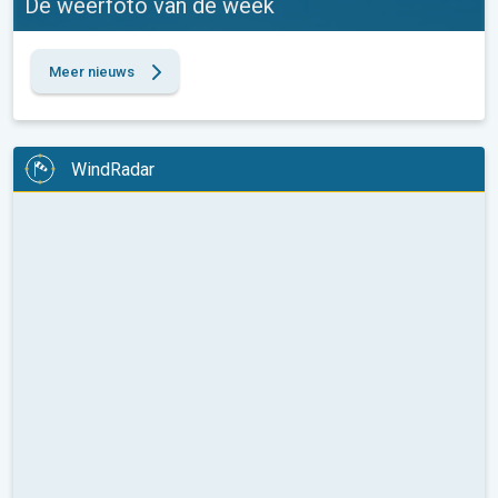
De weerfoto van de week
Meer nieuws
WindRadar