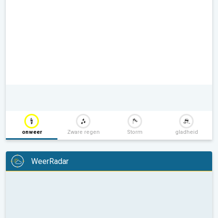
onweer
Zware regen
Storm
gladheid
WeerRadar