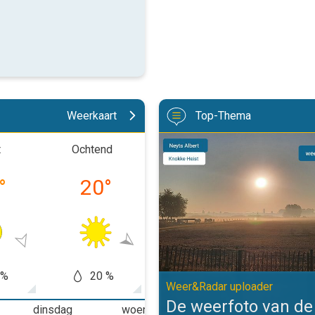
Weerkaart
Top-Thema
De weerfoto van de week. Weer&
t
Ochtend
Middag
Avon
°
20
°
28
°
23
 %
20 %
60 %
30
Weer&Radar uploader
De weerfoto van d
dinsdag
woensdag
donderdag