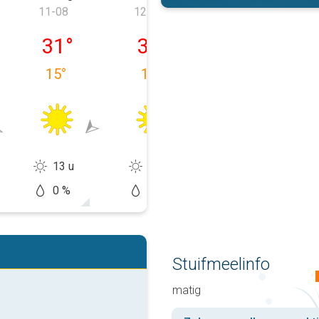
11-08
12-08
13-08
 10-08
dinsdag 11-08
woensdag 12-08
donderdag 13-
31
°
32
°
29
°
15
°
15
°
17
°
13 u
12 u
12 u
0 %
5 %
50 %
Stuifmeelinfo
matig