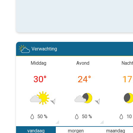
Verwachting
Middag
Avond
Nach
30
°
24
°
17
50 %
50 %
10
vandaag
morgen
maandag