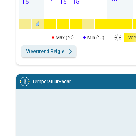
15
15
15
Max (°C)
Min (°C)
vee
Weertrend Belgie
TemperatuurRadar