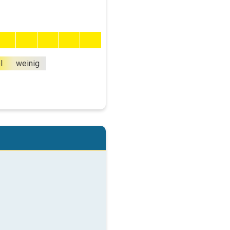
l
weinig