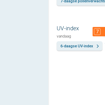
7-daagse pollenverwacht
UV-index
7
vandaag
6-daagse UV-index