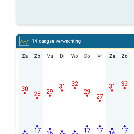
14-daagse verwachting
Za
Zo
Ma
Di
Wo
Do
Vr
Za
Zo
32
32
31
31
30
29
29
28
27
17
17
17
17
16
16