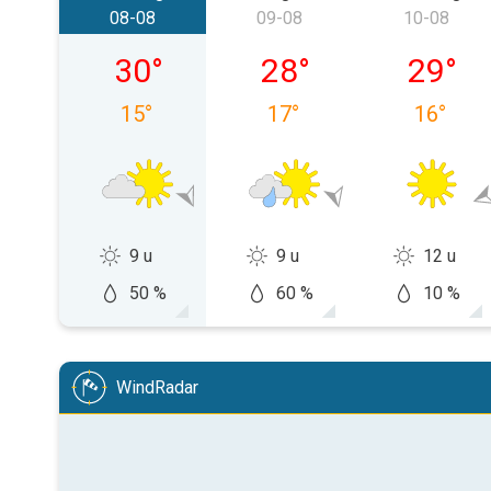
08-08
09-08
10-08
zaterdag 08-08
zondag 09-08
maandag
30
°
28
°
29
°
15
°
17
°
16
°
9 u
9 u
12 u
50 %
60 %
10 %
WindRadar