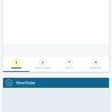
onweer
Zware regen
Storm
gladheid
WeerRadar