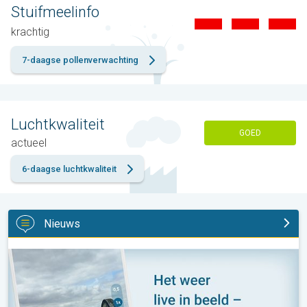
Stuifmeelinfo
krachtig
7-daagse pollenverwachting
Luchtkwaliteit
GOED
actueel
6-daagse luchtkwaliteit
Nieuws
Impressies maken, momenten delen. Deel wat je ziet!. . .