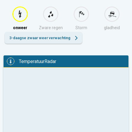
onweer
Zware regen
Storm
gladheid
3-daagse zwaar weer verwachting
TemperatuurRadar