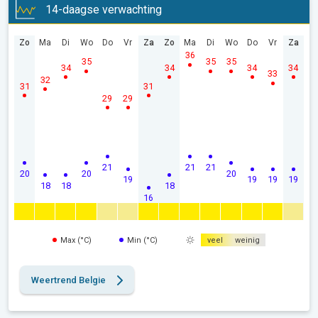
14-daagse verwachting
Zo
Ma
Di
Wo
Do
Vr
Za
Zo
Ma
Di
Wo
Do
Vr
Za
36
35
35
35
34
34
34
34
33
32
31
31
29
29
21
21
21
20
20
20
19
19
19
19
18
18
18
16
Max (°C)
Min (°C)
veel
weinig
Weertrend Belgie