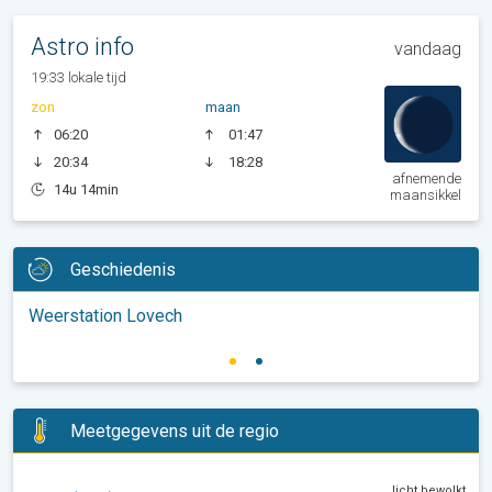
Astro info
vandaag
19:33 lokale tijd
zon
maan
06:20
01:47
20:34
18:28
afnemende
14u 14min
maansikkel
Geschiedenis
Weerstation Lovech
Meetgegevens uit de regio
licht bewolkt