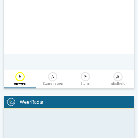
onweer
Zware regen
Storm
gladheid
WeerRadar