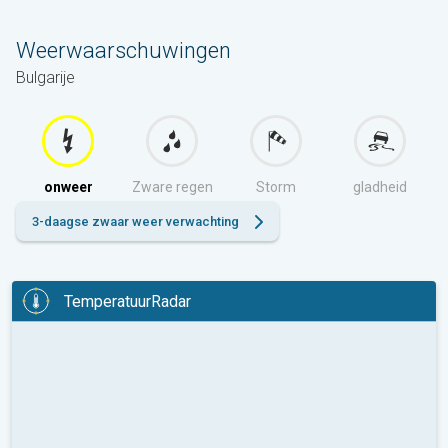
Weerwaarschuwingen
Bulgarije
onweer
Zware regen
Storm
gladheid
3-daagse zwaar weer verwachting
TemperatuurRadar