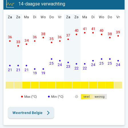
14-daagse verwachting
Za
Zo
Ma
Di
Wo
Do
Vr
Za
Zo
Ma
Di
Wo
Do
Vr
41
41
40
40
39
38
38
37
36
36
36
35
34
33
25
25
25
24
24
24
23
22
22
21
21
21
19
19
Max (°C)
Min (°C)
veel
weinig
Weertrend Belgie