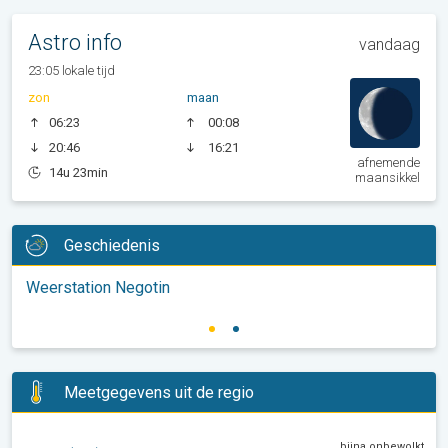
Astro info
vandaag
23:05 lokale tijd
zon
maan
06:23
00:08
20:46
16:21
afnemende
14u 23min
maansikkel
Geschiedenis
Weerstation Negotin
Meetgegevens uit de regio
bijna onbewolkt