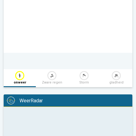
onweer
Zware regen
Storm
gladheid
WeerRadar