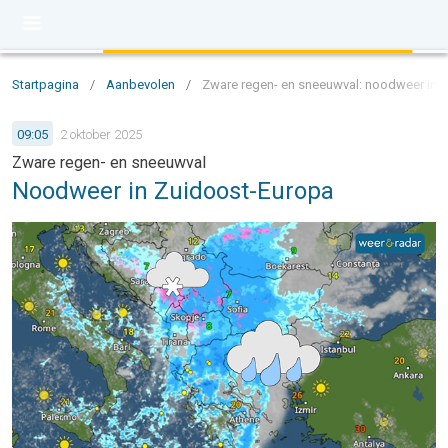
Startpagina
/
Aanbevolen
/
Zware regen- en sneeuwval: noodweer in 
09:05
2 oktober 2025
Zware regen- en sneeuwval
Noodweer in Zuidoost-Europa