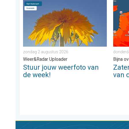
Stuur jouw weerfoto van de week!. Weer&Radar Uplo
Zaterda
zondag 2 augustus 2026
donderda
Weer&Radar Uploader
Bijna o
Stuur jouw weerfoto van
Zate
de week!
van 