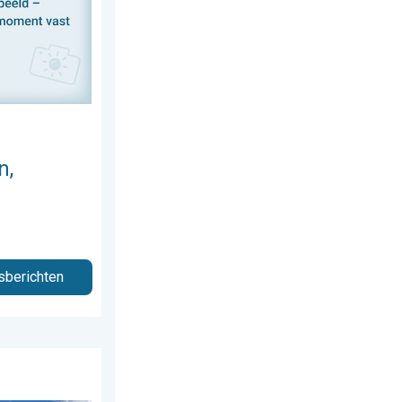
n,
sberichten