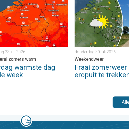
ader. . . zondag 2 augustus 2026
g warmste dag van de week. Bijna overal zomers warm. . . dond
Fraai zomerweer om eropuit
g 23 juli 2026
donderdag 30 juli 2026
veral zomers warm
Weekendweer
rdag warmste dag
Fraai zomerweer
de week
eropuit te trekke
All