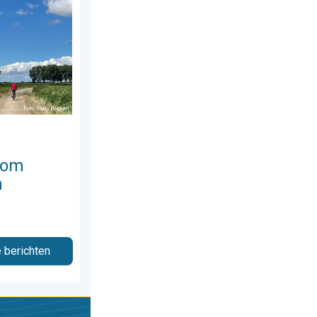
erdag 23 juli 2026
 te trekken. Weekendweer. . . donderdag 30 juli 2026
 om
n
e berichten