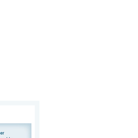
us 2026
 delen. Deel wat je ziet!. . . zondag 2 augustus 2026