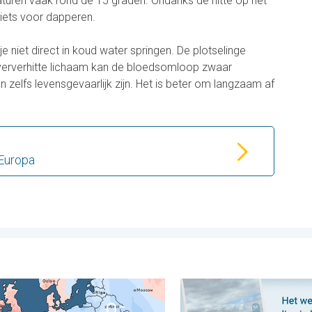
turen vaak rond de 15 graden. Ondanks de hitte op het
iets voor dapperen.
 je niet direct in koud water springen. De plotselinge
erverhitte lichaam kan de bloedsomloop zwaar
n zelfs levensgevaarlijk zijn. Het is beter om langzaam af
 Europa
. vrijdag 31 juli 2026
eersverschillen in juli. Tweedeling Europa. . . maandag 3 august
Impressies maken, momenten