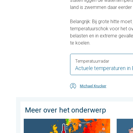
staten liggen de watertempera
land is zwemmen daar eerder 
Belangrijk: Bij grote hitte moet
temperatuurschok voor het ov
belasten en in extreme gevalle
te koelen.
Temperatuurradar
Actuele temperaturen in
Michael Krucker
Meer over het onderwerp
Europese zeeën zijn ongewoon warm. Tot 30 graden. . 
Grote w