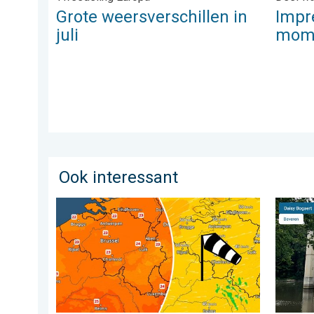
Grote weersverschillen in
Impr
juli
mome
Ook interessant
Koeler weer op komst. Maxima onder 25 graden. . .
De weer