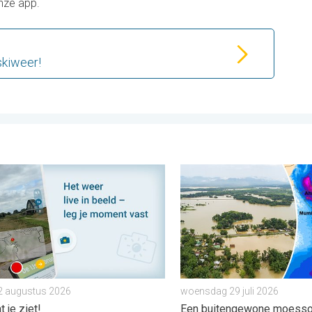
onze app.
skiweer!
 . maandag 3 augustus 2026
ies maken, momenten delen. Deel wat je ziet!. . . zondag 2 aug
Overstromingen in delen v
2 augustus 2026
woensdag 29 juli 2026
 je ziet!
Een buitengewone moess