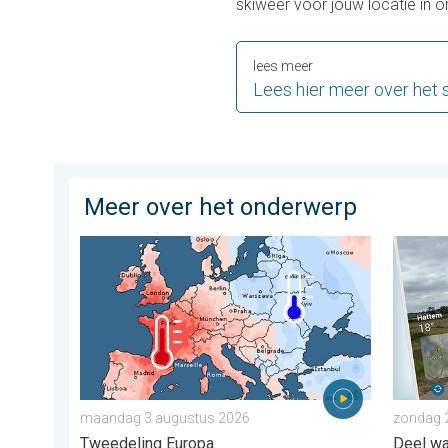
skiweer voor jouw locatie in 
lees meer
Lees hier meer over het 
Meer over het onderwerp
Grote weersverschillen in juli. Tweedeling Europa. .
Impress
maandag 3 augustus 2026
zondag 
Tweedeling Europa
Deel wat