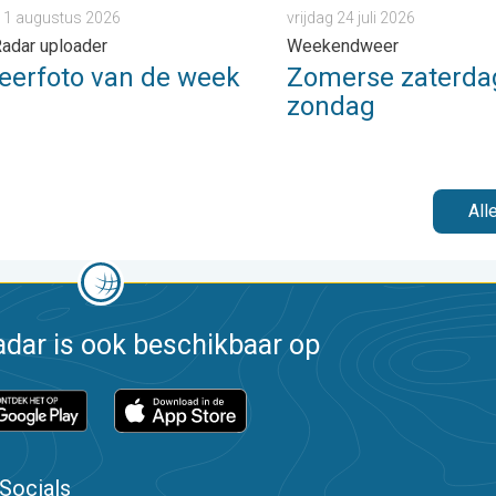
 1 augustus 2026
vrijdag 24 juli 2026
adar uploader
Weekendweer
eerfoto van de week
Zomerse zaterdag
zondag
All
dar is ook beschikbaar op
Socials