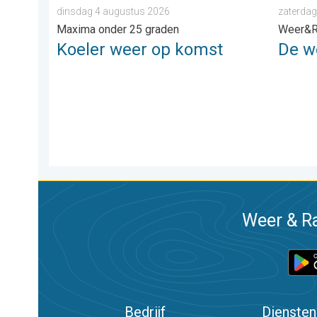
dinsdag 4 augustus 2026
zaterdag
Maxima onder 25 graden
Weer&R
Koeler weer op komst
De w
Weer & Ra
Bedrijf
Diensten