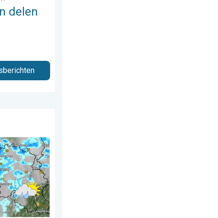
n delen
sberichten
us 2026
ondag. Weekendweer. . . vrijdag 24 juli 2026