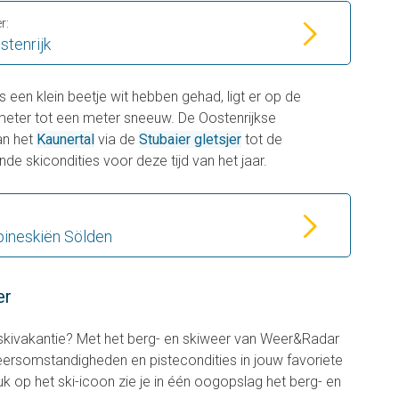
r:
tenrijk
s een klein beetje wit hebben gehad, ligt er op de
meter tot een meter sneeuw. De Oostenrijkse
an het
Kaunertal
via de
Stubaier gletsjer
tot de
nde skicondities voor deze tijd van het jaar.
pineskiën Sölden
er
p skivakantie? Met het berg- en skiweer van Weer&Radar
weersomstandigheden en pistecondities in jouw favoriete
k op het ski-icoon zie je in één oogopslag het berg- en