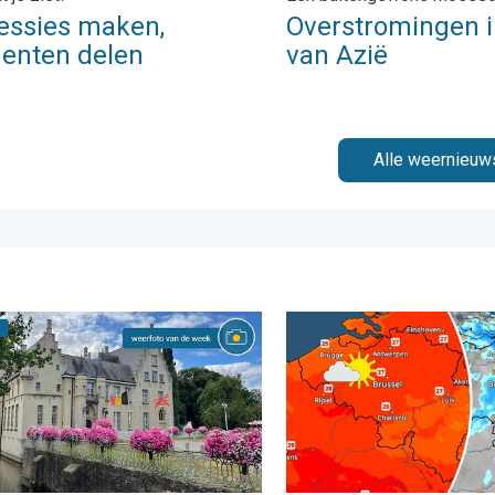
essies maken,
Overstromingen i
nten delen
van Azië
Alle weernieuw
 dinsdag 4 augustus 2026
foto van de week. Weer&Radar uploader. . . zaterdag 1 august
Zomerse zaterdag, buiige z