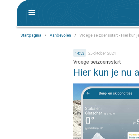
Startpagina
/
Aanbevolen
/
Vroege seizoensstart - Hier kun je
14:53
25 oktober 2024
Vroege seizoensstart
Hier kun je nu a