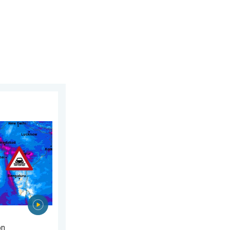
ustus 2026
an Azië. Een buitengewone moesson. . . woensdag 29 juli 2026
on