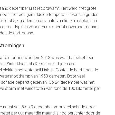
maand december juist recordwarm. Het werd met grote
 ooit met een gemiddelde temperatuur van 9,6 graden
ar liefst 5,7 graden ten opzichte van het klimatologisch
is eerder typisch voor een oktober of novembermaand
ddelde aprilmaand.
stromingen
ware stormen woeden. 2013 was wat dat betreft een
n Sinterklaas- als Kerststorm. Tijdens de
l plekken het waterpeil flink. In Oostende heeft men de
 watersnoodramp van 1953 gemeten. Door veel
e schade beperkt gebleven. Op 24 december was het
we storm met windstoten van rond de 100 kilometer per
de nacht van 8 op 9 december voor veel schade door
ometer per uur, maar die maand is nog beruchter door de