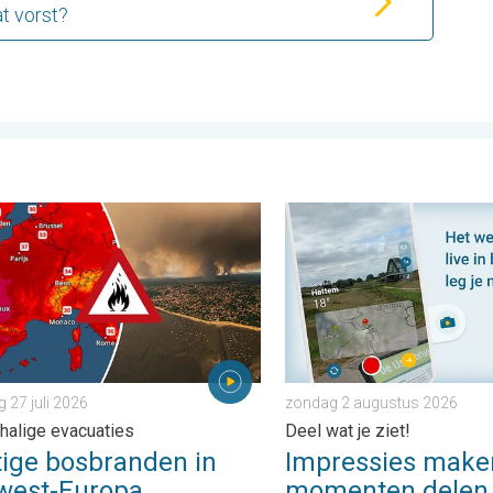
t vorst?
opa. . . donderdag 6 augustus 2026
e bosbranden in Zuidwest-Europa. Grootschalige evacuaties. . . 
Impressies maken, momenten
27 juli 2026
zondag 2 augustus 2026
halige evacuaties
Deel wat je ziet!
tige bosbranden in
Impressies make
west-Europa
momenten delen