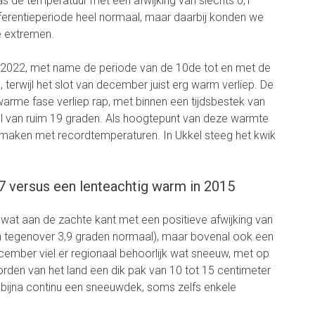
 de temperatuur met een afwijking van slechts 0,1
ferentieperiode heel normaal, maar daarbij konden we
e extremen.
 2022, met name de periode van de 10de tot en met de
terwijl het slot van december juist erg warm verliep. De
rme fase verliep rap, met binnen een tijdsbestek van
il van ruim 19 graden. Als hoogtepunt van deze warmte
maken met recordtemperaturen. In Ukkel steeg het kwik
7 versus een lenteachtig warm in 2015
wat aan de zachte kant met een positieve afwijking van
en tegenover 3,9 graden normaal), maar bovenal ook een
ember viel er regionaal behoorlijk wat sneeuw, met op
rden van het land een dik pak van 10 tot 15 centimeter
 bijna continu een sneeuwdek, soms zelfs enkele