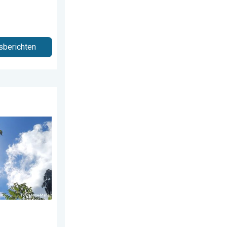
sberichten
ag 28 juli 2026
anks aangename lucht. . . zaterdag 1 augustus 2026