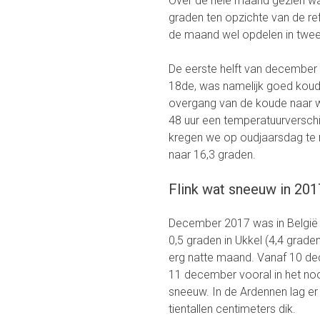
Over de hele maand gezien was
graden ten opzichte van de re
de maand wel opdelen in twe
De eerste helft van december
18de, was namelijk goed koud, 
overgang van de koude naar wa
48 uur een temperatuurversch
kregen we op oudjaarsdag te 
naar 16,3 graden.
Flink wat sneeuw in 201
December 2017 was in België 
0,5 graden in Ukkel (4,4 grad
erg natte maand. Vanaf 10 dec
11 december vooral in het noo
sneeuw. In de Ardennen lag er
tientallen centimeters dik.