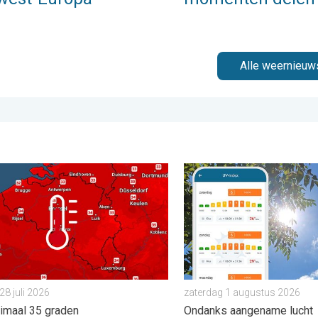
Alle weernieuw
ers warm. . . donderdag 23 juli 2026
g bijna overal tropisch warm. Tot maximaal 35 graden. . . dinsd
Zonkracht blijft hoog. Ond
28 juli 2026
zaterdag 1 augustus 2026
imaal 35 graden
Ondanks aangename lucht