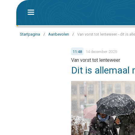
Startpagina
/
Aanbevolen
/
Van vorst tot lenteweer - dit is a
11:48
14 december 2025
Van vorst tot lenteweer
Dit is allemaal