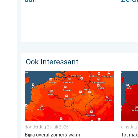
Ook interessant
Zaterdag warmste dag van de week. Bijna overal zom
Woensda
donderdag 23 juli 2026
dinsdag 
Bijna overal zomers warm
Tot max