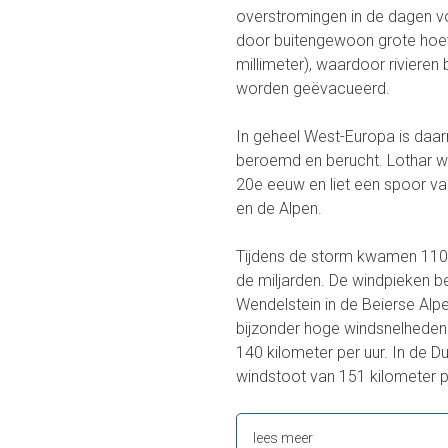
overstromingen in de dagen v
door buitengewoon grote hoev
millimeter), waardoor riviere
worden geëvacueerd.
In geheel West-Europa is daa
beroemd en berucht. Lothar 
20e eeuw en liet een spoor van
en de Alpen.
Tijdens de storm kwamen 110 
de miljarden. De windpieken be
Wendelstein in de Beierse Alpe
bijzonder hoge windsnelheden
140 kilometer per uur. In de D
windstoot van 151 kilometer p
lees meer