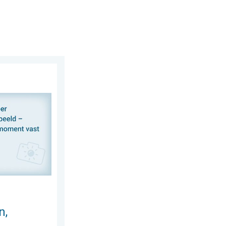
maandag 27 juli 2026
 delen. Deel wat je ziet!. . . zondag 2 augustus 2026
n,