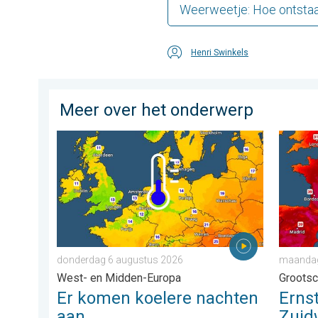
Weerweetje: Hoe ontstaa
Henri Swinkels
Meer over het onderwerp
Er komen koelere nachten aan. West- en Midden-Eur
Ernstig
donderdag 6 augustus 2026
maandag 
West- en Midden-Europa
Grootsc
Er komen koelere nachten
Erns
aan
Zuid