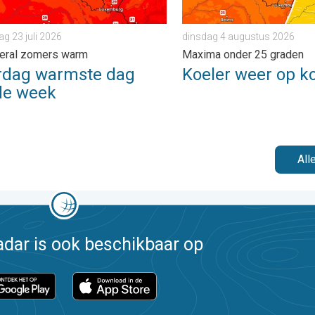
g 23 juli 2026
dinsdag 4 augustus 2026
veral zomers warm
Maxima onder 25 graden
rdag warmste dag
Koeler weer op k
de week
All
dar is ook beschikbaar op