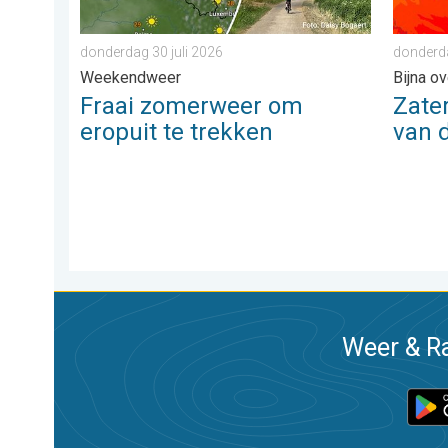
donderdag 30 juli 2026
donderda
Weekendweer
Bijna o
Fraai zomerweer om
Zate
eropuit te trekken
van 
Weer & Ra