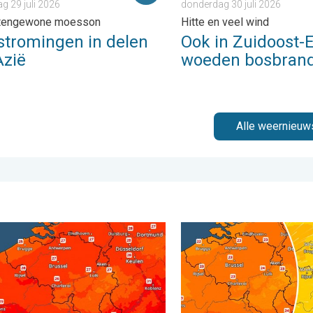
 29 juli 2026
donderdag 30 juli 2026
itengewone moesson
Hitte en veel wind
stromingen in delen
Ook in Zuidoost-
Azië
woeden bosbran
Alle weernieuw
. . . donderdag 30 juli 2026
g warmste dag van de week. Bijna overal zomers warm. . . dond
Koeler weer op komst. Max