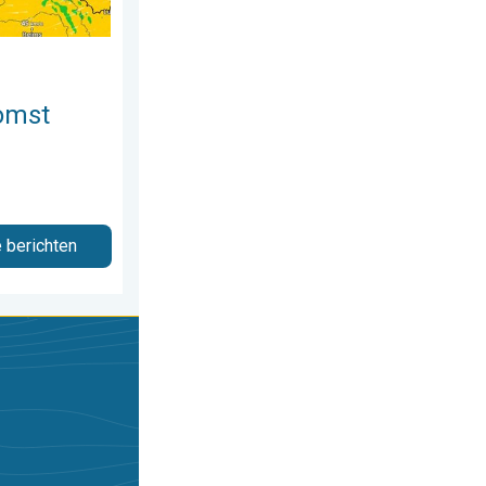
omst
e berichten