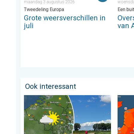
maandag 3 augustus 2026
woensdag
Tweedeling Europa
Een bu
Grote weersverschillen in
Over
juli
van 
Ook interessant
Fraai zomerweer om eropuit te trekken. Weekendweer
Zaterda