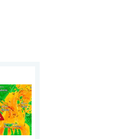
sdag 29 juli 2026
den bosbranden. Hitte en veel wind. . . donderdag 30 juli 2026