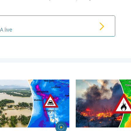
A live
 . maandag 3 augustus 2026
omingen in delen van Azië. Een buitengewone moesson. . . woen
Ook in Zuidoost-Europa woe