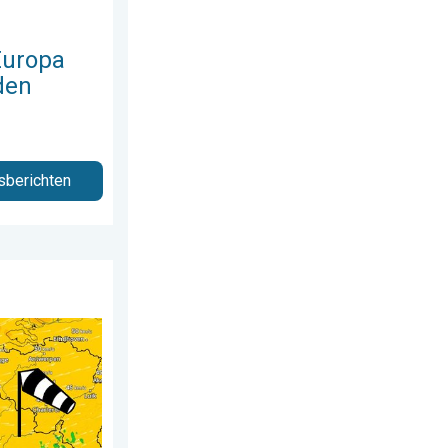
Europa
den
sberichten
erdag 23 juli 2026
ima onder 25 graden. . . dinsdag 4 augustus 2026