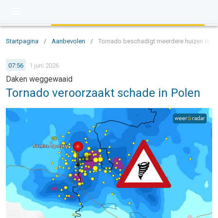
Startpagina
/
Aanbevolen
/
Tornado beschadigt meerdere huizen in Po
07:56
1 juni 2026
Daken weggewaaid
Tornado veroorzaakt schade in Polen