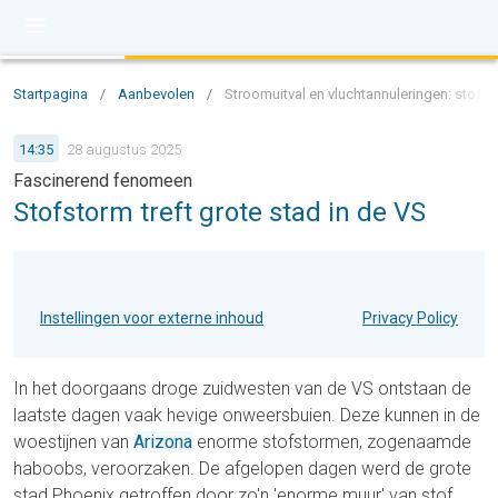
Startpagina
/
Aanbevolen
/
Stroomuitval en vluchtannuleringen: stofsto
14:35
28 augustus 2025
Fascinerend fenomeen
Stofstorm treft grote stad in de VS
Instellingen voor externe inhoud
Privacy Policy
In het doorgaans droge zuidwesten van de VS ontstaan de
laatste dagen vaak hevige onweersbuien. Deze kunnen in de
woestijnen van
Arizona
enorme stofstormen, zogenaamde
haboobs, veroorzaken. De afgelopen dagen werd de grote
stad Phoenix getroffen door zo'n 'enorme muur' van stof.