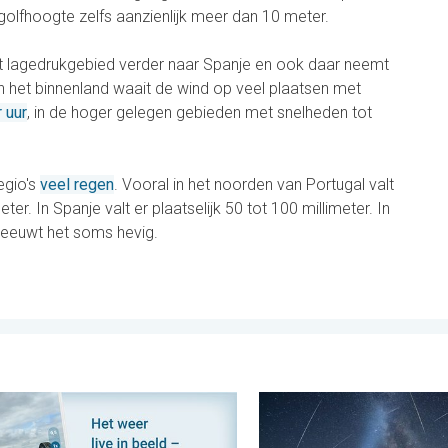
olfhoogte zelfs aanzienlijk meer dan 10 meter.
et lagedrukgebied verder naar Spanje en ook daar neemt
In het binnenland waait de wind op veel plaatsen met
 uur
, in de hoger gelegen gebieden met snelheden tot
egio's
veel regen
. Vooral in het noorden van Portugal valt
er. In Spanje valt er plaatselijk 50 tot 100 millimeter. In
eeuwt het soms hevig.
veel wind. . . donderdag 30 juli 2026
ies maken, momenten delen. Deel wat je ziet!. . . zondag 2 aug
De tijd van de vallende ste