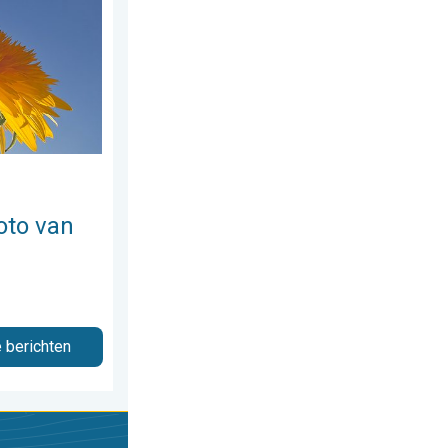
s 2026
e week!. Weer&Radar Uploader. . . zondag 2 augustus 2026
oto van
e berichten