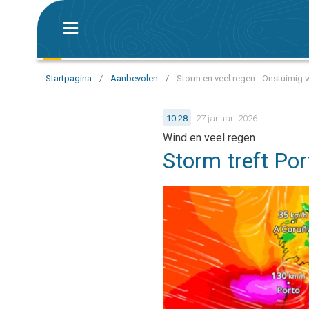
Startpagina
/
Aanbevolen
/
Storm en veel regen - Onstuimig 
10:28
27 januari 2026
Wind en veel regen
Storm treft Por