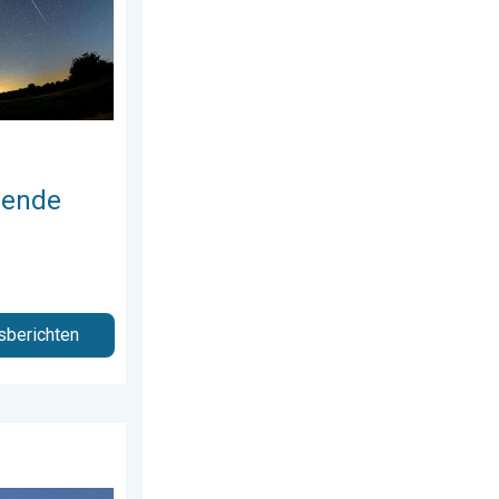
llende
sberichten