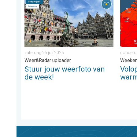
Stuur jouw weerfoto van de week!. Weer&Radar upload
Volop z
zaterdag 25 juli 2026
donderd
Weer&Radar uploader
Weeke
Stuur jouw weerfoto van
Volo
de week!
war