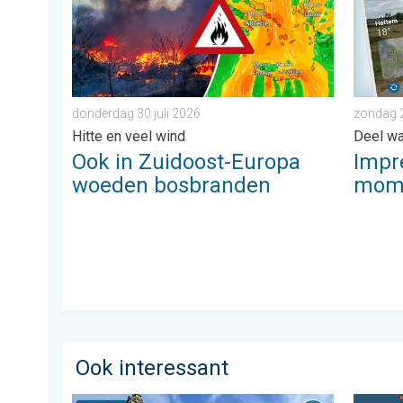
donderdag 30 juli 2026
zondag 
Hitte en veel wind
Deel wat
Ook in Zuidoost-Europa
Impr
woeden bosbranden
mome
Ook interessant