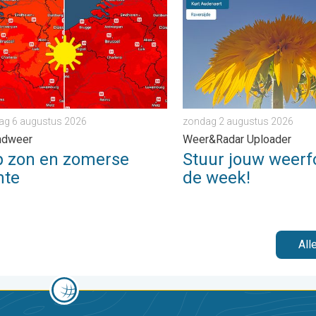
er. . . zaterdag 25 juli 2026
on en zomerse warmte. Weekendweer. . . donderdag 6 augustu
Stuur jouw weerfoto van d
ag 6 augustus 2026
zondag 2 augustus 2026
ndweer
Weer&Radar Uploader
p zon en zomerse
Stuur jouw weerf
mte
de week!
All