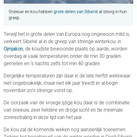
Sneeuw en kou hebben
grote delen van Siberië
al stevig in hun
greep.
Terwijl het in grote delen van Europa nog ongewoon mild is,
verkeert Siberië al in de greep van strenge winterkou: in
Ojmjakon
, de koudste bewoonde plaats op aarde, worden
overdag al vaak temperaturen onder de min 30 graden
gemeten en 's nachts zelfs tot min 40 graden.
Dergelijke temperaturen zijn daar in de late herfst weliswaar
niet ongebruikelijk, maar niet elk jaar treedt er al begin
november zo'n strenge vorst op.
De oorzaak van de vroege ijzige kou daar is de combinatie
van sneeuw, zeer heldere en droge lucht en de minimale
zonnestraling in deze tijd van het jaar.
De kou zal de komende weken nog aanzienlijk toenemen.
Tijdens het hoogtepunt van de winter worden in Oost-Siberië