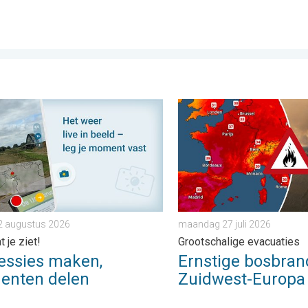
opa. . . donderdag 6 augustus 2026
ies maken, momenten delen. Deel wat je ziet!. . . zondag 2 aug
Ernstige bosbranden in Zui
2 augustus 2026
maandag 27 juli 2026
 je ziet!
Grootschalige evacuaties
essies maken,
Ernstige bosbran
nten delen
Zuidwest-Europa