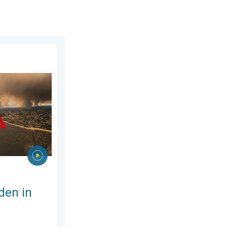
ustus 2026
dwest-Europa. Grootschalige evacuaties. . . maandag 27 juli 202
den in