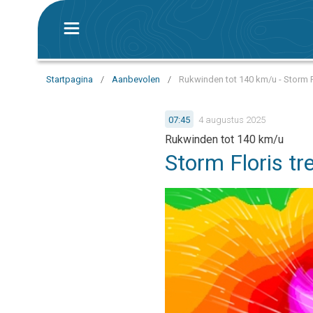
Startpagina
/
Aanbevolen
/
Rukwinden tot 140 km/u - Storm F
07:45
4 augustus 2025
Rukwinden tot 140 km/u
Storm Floris tre