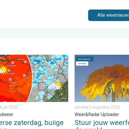
Alle weernieuw
 dinsdag 4 augustus 2026
 zaterdag, buiige zondag. Weekendweer. . . vrijdag 24 juli 2026
Stuur jouw weerfoto van d
4 juli 2026
zondag 2 augustus 2026
ndweer
Weer&Radar Uploader
rse zaterdag, buiige
Stuur jouw weerf