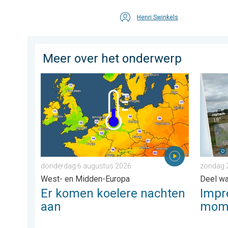
Henri Swinkels
Meer over het onderwerp
Er komen koelere nachten aan. West- en Midden-Eur
Impress
donderdag 6 augustus 2026
zondag 
West- en Midden-Europa
Deel wat
Er komen koelere nachten
Impr
aan
mome