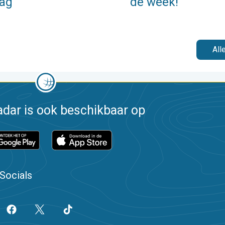
ag
de week!
All
dar is ook beschikbaar op
Socials