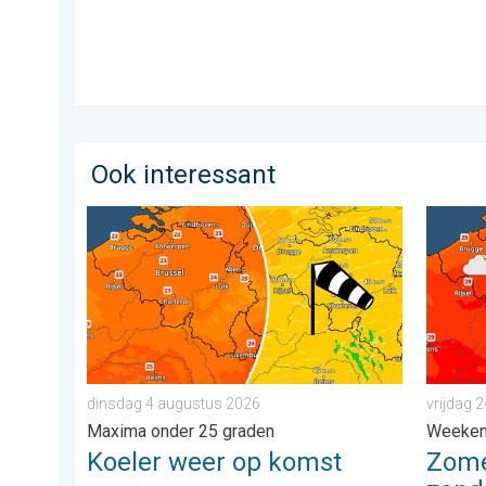
Ook interessant
Koeler weer op komst. Maxima onder 25 graden. . .
Zomerse
dinsdag 4 augustus 2026
vrijdag 2
Maxima onder 25 graden
Weeke
Koeler weer op komst
Zome