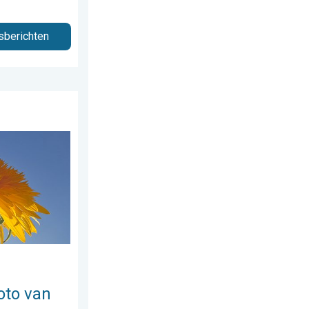
sberichten
e week!. Weer&Radar Uploader. . . zondag 2 augustus 2026
oto van