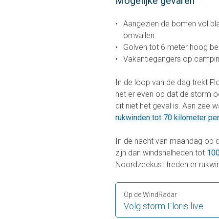
Mogelijke gevaren
Aangezien de bomen vol bla
omvallen.
Golven tot 6 meter hoog be
Vakantiegangers op camping
In de loop van de dag trekt F
het er even op dat de storm oo
dit niet het geval is. Aan ze
rukwinden tot 70 kilometer per
In de nacht van maandag op d
zijn dan windsnelheden tot
100
Noordzeekust treden er rukwin
Op de WindRadar
Volg storm Floris live