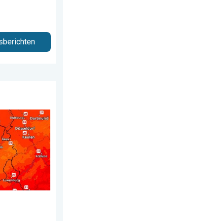
sberichten
2026
de week. Bijna overal zomers warm. . . donderdag 23 juli 2026