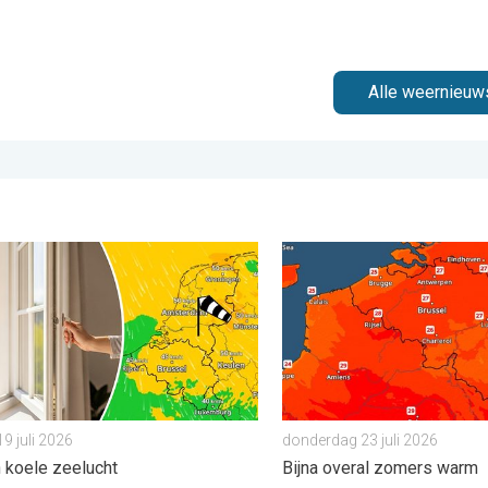
Alle weernieuw
 dinsdag 4 augustus 2026
weer om te ventileren. Wind en koele zeelucht. . . zondag 19 juli 
Zaterdag warmste dag van 
9 juli 2026
donderdag 23 juli 2026
 koele zeelucht
Bijna overal zomers warm