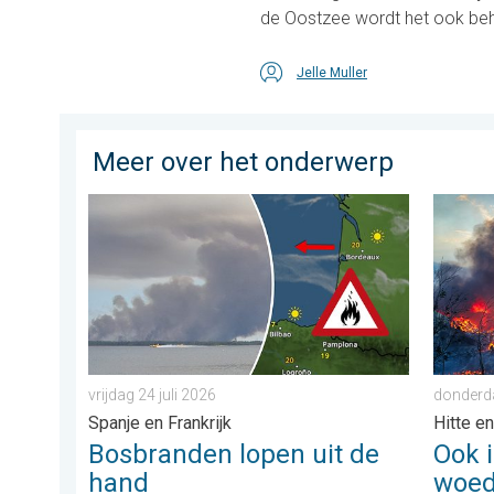
de Oostzee wordt het ook beho
Jelle Muller
Meer over het onderwerp
Bosbranden lopen uit de hand. Spanje en Frankrijk. . . 
Ook in 
vrijdag 24 juli 2026
donderda
Spanje en Frankrijk
Hitte e
Bosbranden lopen uit de
Ook 
hand
woed