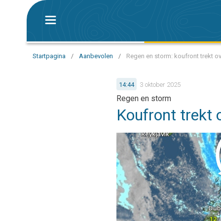
Startpagina
/
Aanbevolen
/
Regen en storm: koufront trekt o
14:44
3 oktober 2025
Regen en storm
Koufront trekt