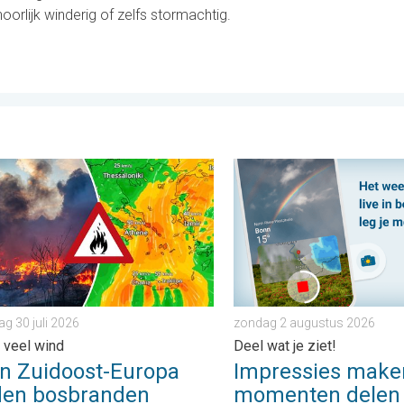
orlijk winderig of zelfs stormachtig.
vrijdag 24 juli 2026
Zuidoost-Europa woeden bosbranden. Hitte en veel wind. . . dond
Impressies maken, momenten
g 30 juli 2026
zondag 2 augustus 2026
n veel wind
Deel wat je ziet!
in Zuidoost-Europa
Impressies make
en bosbranden
momenten delen