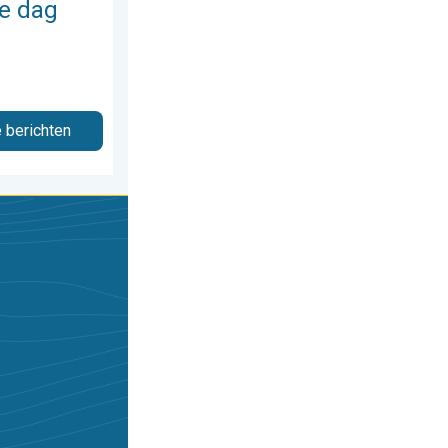
e dag
e berichten