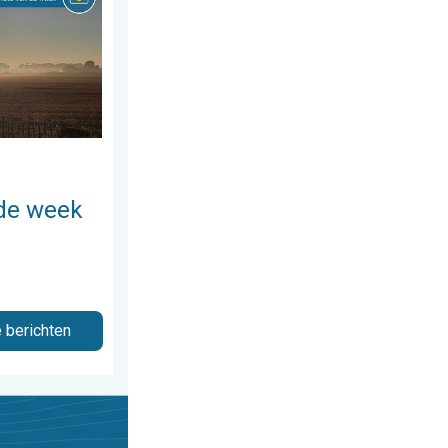
de week
e berichten