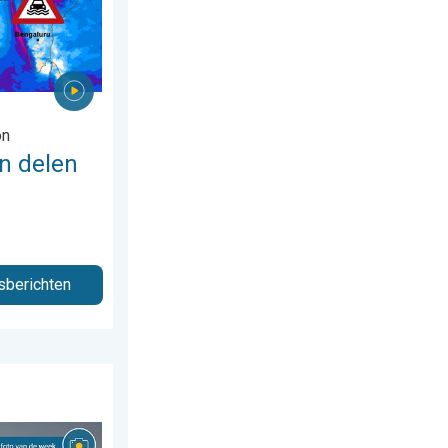
on
n delen
sberichten
us 2026
Weer&Radar uploader. . . zaterdag 8 augustus 2026