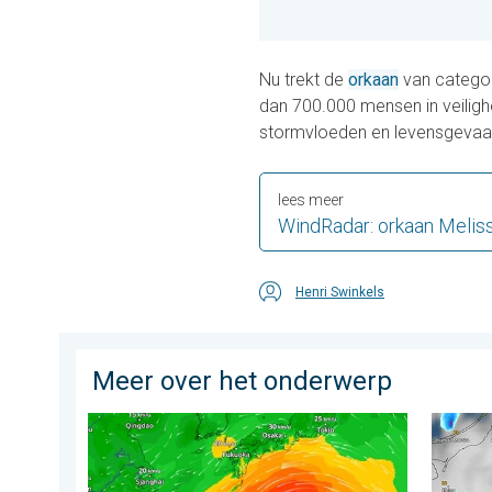
Nu trekt de
orkaan
van categor
dan 700.000 mensen in veilig
stormvloeden en levensgevaar
lees meer
WindRadar: orkaan Melis
Henri Swinkels
Meer over het onderwerp
Tyfoon Dolphin op weg naar Japan. Veel regen en wi
Hagel al