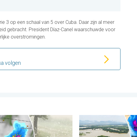
ie 3 op een schaal van 5 over Cuba. Daar zijn al meer
heid gebracht. President Díaz-Canel waarschuwde voor
lijke overstromingen.
sa volgen
nd. . . woensdag 5 augustus 2026
s tennisballen in Polen. Zwaar onweer treft steden. . . vrijdag 7
Overstromingen in delen v