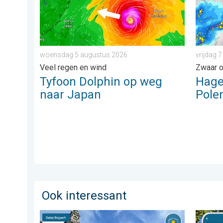
woensdag 5 augustus 2026
vrijdag 
Veel regen en wind
Zwaar o
Tyfoon Dolphin op weg
Hagel
naar Japan
Pole
Ook interessant
Stuur jouw weerfoto van de week!. Weer&Radar upload
Zonkrac