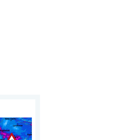
 augustus 2026
an Azië. Een buitengewone moesson. . . woensdag 29 juli 2026