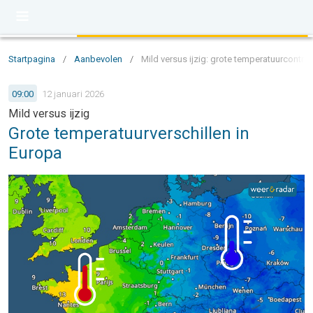
Startpagina
/
Aanbevolen
/
Mild versus ijzig: grote temperatuurcontra
09:00
12 januari 2026
Mild versus ijzig
Grote temperatuurverschillen in
Europa