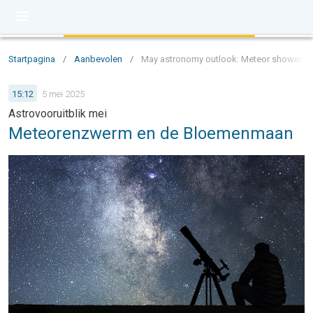
Startpagina
/
Aanbevolen
/
May astronomy outlook: Meteor shower a
15:12
5 mei 2025
Astrovooruitblik mei
Meteorenzwerm en de Bloemenmaan